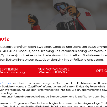
hutz
le Akzeptieren] um allen Zwecken, Cookies und Diensten zuzustimme
 LAOLA1 PUR Modus, ohne Tracking uns Peronsalisierung von Werbung
Lisa Hauser trotzt der Kälte in Peking
[Optionen] auch eine individuelle Auswahl zu treffen. Sie können Ihre
Foto: ©GEPA
den Button links unten bzw. über den Link in der Fußzeile anpassen.
ZEPTIEREN
NUR NOTWENDIGE
OPTI
Personalisierung
Weiter mit PUR-Abo
Bedingungen angepasst werden: Zum einen der Körper,
 haben das Skimaterial gut unter Kontrolle, auch bei
6
Partner
verarbeiten personenbezogene Daten, wie Ihre IP-Adresse und Browser-
e
:
Speichern von oder Zugriff auf Informationen auf einem Endgerät; Personalisi
ch andere Wachs-Varianten benötigt als bei wärmere
von Werbeleistung und der Performance von Inhalten, Zielgruppenforschung sow
g von Angeboten
.
wichtig, dass wir im Bereich Munition und Waffen
nnen unter Umständen auch
:
Genaue Standortdaten und Identifikation durch Sca
haben verschiedene Tests gemacht, um die Qualität d
erwenden für gewisse Zwecke berechtigtes Interesse als Rechtsgrundlage für d
iner Groß.
. Details dazu, sowie die Möglichkeit Ihr Widerspruchsrecht auszuüben, sind hie