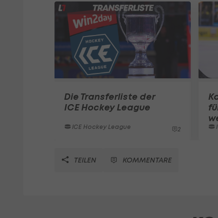
Die Transferliste der
Ka
ICE Hockey League
fü
w
ICE Hockey League
2
TEILEN
KOMMENTARE