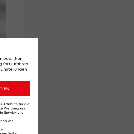
n oder [Nur
 fortzufahren.
 Einstellungen
ONEN
Attribute für die
erte Werbung und
n
ie Entwicklung
nnen von
er
ie
r verfügbar
: