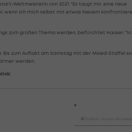
tart-Weltmeisterin von 2021. "Es taugt mir, eine neue
ool, wenn ich mich selbst mit etwas Neuem konfrontier
ngs zum großen Thema werden, befürchtet Hauser: "Ic
: Bis zum Auftakt am Samstag mit der Mixed-Staffel sol
wärmer werden.
lick:
HIGHLIGHTS: LASK - SK St
Graz
Fußball - Frauen-Bundesl