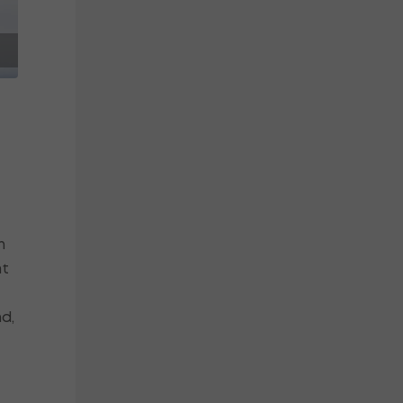
n
mt
d,