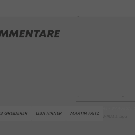
HIGHLIGHTS: Rapid-Frauen li
Bundesliga-Premiere ein Tor
Fußball - Frauen-Bundesliga
MMENTARE
First Vienna FC 1894 - SK Rap
Fußball - Frauen-Bundesliga
win2day Beach Tour PRO OPE
Entscheidung
Beachvolleyball - win2day B
Highlights: Neuzugang führt 
LigaZwa-Auftaktsieg
Fußball - ADMIRAL 2. Liga
FC Hertha Wels - SV Austria
S GREIDERER
LISA HIRNER
MARTIN FRITZ
Fußball - ADMIRAL 2. Liga