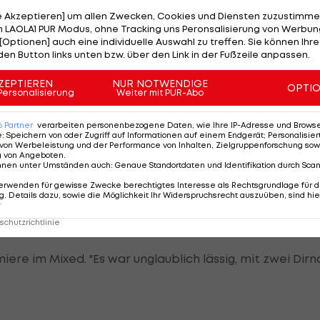
le Akzeptieren] um allen Zwecken, Cookies und Diensten zuzustimme
 LAOLA1 PUR Modus, ohne Tracking uns Peronsalisierung von Werbung
 sie von Anfang an auch auf der Schanze
[Optionen] auch eine individuelle Auswahl zu treffen. Sie können Ihre
e super Leistung gebracht", freut sich ÖSV-Cheftrain
den Button links unten bzw. über den Link in der Fußzeile anpassen.
Langlauf
der Frauen sei ein "super Niveau da". "Die zwei
ZEPTIEREN
NUR NOTWENDIGE
OPTI
lle vier haben die taktischen Vorgaben umgesetzt."
Personalisierung
Weiter mit PUR-Abo
em "megacoolen" Erlebnis. "Es war etwas komplett
6
Partner
verarbeiten personenbezogene Daten, wie Ihre IP-Adresse und Browser-
e
:
Speichern von oder Zugriff auf Informationen auf einem Endgerät; Personalisi
l Mädels drinnen hocken", sagt Greiderer schmunzel
von Werbeleistung und der Performance von Inhalten, Zielgruppenforschung sow
g von Angeboten
.
ich für einen Teambewerb gehört."
nnen unter Umständen auch
:
Genaue Standortdaten und Identifikation durch Sca
erwenden für gewisse Zwecke berechtigtes Interesse als Rechtsgrundlage für d
nnen gewesen. "Ich bin im Laufen top drauf, das gibt mir
. Details dazu, sowie die Möglichkeit Ihr Widerspruchsrecht auszuüben, sind hie
r
gen", meint sie in Bezug auf den Samstag-Frauenbewer
chutzrichtlinie
 schöner, dass wir auf dem Podest stehen."
iere im Mixed. "Es war unglaublich lässig, mit zwei Dirn