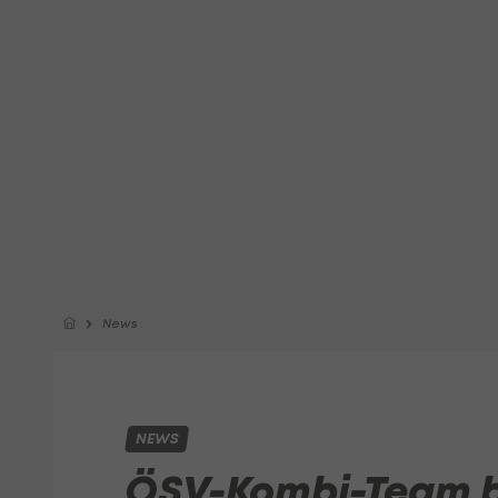
News
NEWS
ÖSV-Kombi-Team b