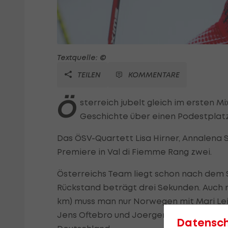
Textquelle: ©
TEILEN
KOMMENTARE
Ö
sterreich jubelt gleich im ersten
Geschichte über einen Podestplat
Das ÖSV-Quartett Lisa Hirner, Annalena S
Premiere in Val di Fiemme Rang zwei.
Österreichs Team liegt schon nach dem S
Rückstand beträgt drei Sekunden. Auch
km) muss man nur Norwegen mit Mari Le
Jens Oftebro und Joergen Graabak um 10,
Datensc