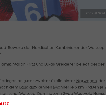
Foto: © GEPA
 Mixed-Bewerb der Nordischen Kombinierer der Weltcup
z.
lamik, Martin Fritz und Lukas Greiderer belegt bei der
pringen an guter zweiter Stelle hinter
Norwegen
, der
 nach dem
Langlauf
-Rennen (Männer je 5 km, Frauen je 2
inan Lund, Weltcup-Dominatorin Gyda Westvold Hanse
5 Sekunden den Vortritt lassen. Rang drei geht an
hutz