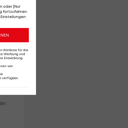
n oder [Nur
 fortzufahren.
 Einstellungen
er
ONEN
Attribute für die
erte Werbung und
nd.
ie Entwicklung
nnen von
ie
r verfügbar
:
b.
dln