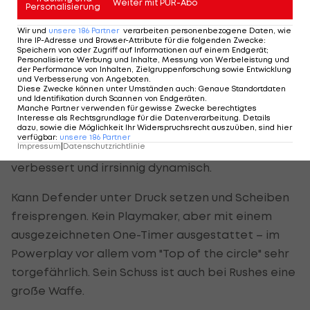
Weiter mit PUR-Abo
er war im Farmteam festgenagelt – ob er beim
Personalisierung
KAC
heuer in der ersten Mannschaft eine Chance
Wir und
unsere
186
Partner
verarbeiten personenbezogene Daten, wie
Ihre IP-Adresse und Browser-Attribute für die folgenden Zwecke
:
bekommen hätte, ist fraglich.
Speichern von oder Zugriff auf Informationen auf einem Endgerät;
Personalisierte Werbung und Inhalte, Messung von Werbeleistung und
der Performance von Inhalten, Zielgruppenforschung sowie Entwicklung
Der Flügel war lange körperlich etwas schwach
und Verbesserung von Angeboten
.
Diese Zwecke können unter Umständen auch
:
Genaue Standortdaten
und dadurch auch verletzungsanfällig, was sich in
und Identifikation durch Scannen von Endgeräten
.
Manche Partner verwenden für gewisse Zwecke berechtigtes
der letzten Saison aber sehr zum Positiven
Interesse als Rechtsgrundlage für die Datenverarbeitung. Details
dazu, sowie die Möglichkeit Ihr Widerspruchsrecht auszuüben, sind hier
änderte. Sowohl in der AlpsHL als auch bei den
verfügbar
:
unsere
186
Partner
Impressum
|
Datenschutzrichtlinie
Nationalteams (U18 und U20) körperlich
verbessert und irrsinnig dynamisch.
Kann Defender unter Druck setzen und Scheiben
freisprengen. Kein Playmaker, aber mit einem
ausgezeichneten One-Timer ausgestattet – im
Powerplay vor allem vom "Top of the circle" sehr
torgefährlich. Sein Schuss ist auch bei Rushes eine
große Waffe.