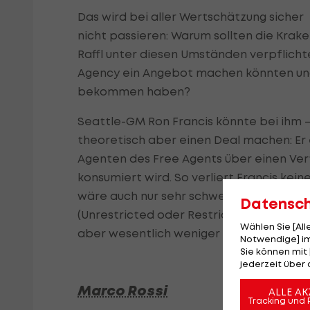
Das wird bei aller Wertschätzung sicher
nicht passieren: Warum sollten die Krak
Raffl unter diesen Umständen verpflicht
Agency ein Angebot machen könnten und 
bekommen haben?
Seattle-GM Ron Francis könnte bei ihm –
theoretisch aber einen Deal machen: Er 
Agenten des Free Agents über einen Ver
konsumiert wird. So verliert Francis kein
wäre auch nur sehr schwer nachzuweisen
Datensc
(Unrestricted oder Restricted) in diese
Wählen Sie [Al
aber wesentlich weniger – wenn überha
Notwendige] im
Sie können mit 
jederzeit über 
Marco Rossi
ALLE AK
Tracking und 