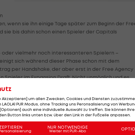
en
en, wenn sie ihn einige Tage später zum Beginn der Fre
sie bis dahin schon einen Spieler der Capitals
 oder vielmehr noch interessanteren Spielern –
einigt sich während dieser Phase schon mit dem
trag per Handshake, der aber erst in der Free Agency
en Spieler im Expansion Draft. Nicht unmöglich und es
. Die Kraken können bis zu zehn Free Agents
hutz
r Vorverhandlungsphase unter Vertrag nehmen, es sollt
le Akzeptieren] um allen Zwecken, Cookies und Diensten zuzustimme
upt - werden.
 LAOLA1 PUR Modus, ohne Tracking uns Peronsalisierung von Werbung
[Optionen] auch eine individuelle Auswahl zu treffen. Sie können Ihre
den Button links unten bzw. über den Link in der Fußzeile anpassen.
ZEPTIEREN
NUR NOTWENDIGE
OPTI
Personalisierung
Weiter mit PUR-Abo