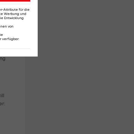
n.
Attribute für die
erte Werbung und
ie Entwicklung
nnen von
ie
r verfügbar
:
ung
ll
er: