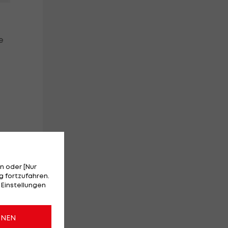
e
en
n oder [Nur
 fortzufahren.
 Einstellungen
ONEN