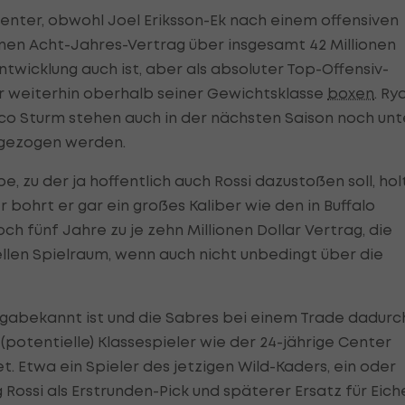
enter, obwohl Joel Eriksson-Ek nach einem offensiven
einen Acht-Jahres-Vertrag über insgesamt 42 Millionen
Entwicklung auch ist, aber als absoluter Top-Offensiv-
r weiterhin oberhalb seiner Gewichtsklasse
boxen
. Ry
ico Sturm stehen auch in der nächsten Saison noch unt
t gezogen werden.
e, zu der ja hoffentlich auch Rossi dazustoßen soll, hol
bohrt er gar ein großes Kaliber wie den in Buffalo
h fünf Jahre zu je zehn Millionen Dollar Vertrag, die
llen Spielraum, wenn auch nicht unbedingt über die
ligabekannt ist und die Sabres bei einem Trade dadurc
potentielle) Klassespieler wie der 24-jährige Center
 Etwa ein Spieler des jetzigen Wild-Kaders, ein oder
Rossi als Erstrunden-Pick und späterer Ersatz für Eich