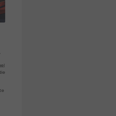
?
el
die
te