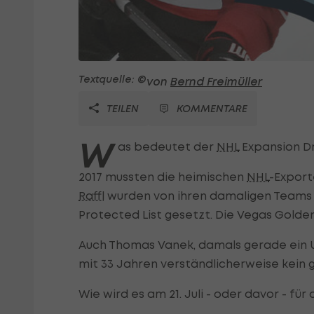
Textquelle: ©
von
Bernd Freimüller
TEILEN
KOMMENTARE
W
as bedeutet der
NHL
Expansion Dr
2017 mussten die heimischen
NHL
-Export
Raffl
wurden von ihren damaligen Teams (N
Protected List gesetzt. Die Vegas Golde
Auch Thomas Vanek, damals gerade ein Un
mit 33 Jahren verständlicherweise kein 
Wie wird es am 21. Juli - oder davor - fü