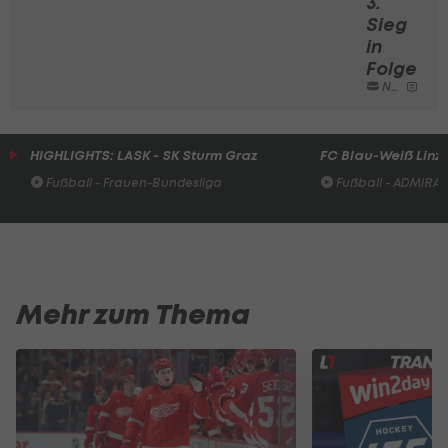
3.
Sieg
in
Folge
NHL
HIGHLIGHTS: LASK - SK Sturm Graz
FC Blau-Weiß Linz 
Fußball - Frauen-Bundesliga
Fußball - ADMIRAL 
Mehr zum Thema