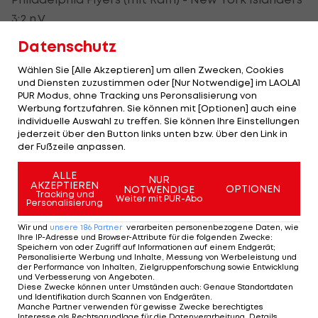
3:2 n.V.
Washington Capitals - Boston Bruins 4:3 n.V.
Datenschutz
Carolina Hurricanes - Dallas Stars 4:1
Wählen Sie [Alle Akzeptieren] um allen Zwecken, Cookies
Tampa Bay Lightning - Nashville Predators 4:3
und Diensten zuzustimmen oder [Nur Notwendige] im LAOLA1
New York Rangers - Pittsburgh Penguins 4:5 n.V.
PUR Modus, ohne Tracking uns Peronsalisierung von
Werbung fortzufahren. Sie können mit [Optionen] auch eine
Edmonton Oilers - Toronto Maple Leafs 4:3 n.V.
individuelle Auswahl zu treffen. Sie können Ihre Einstellungen
Minnesota Wild - Colorado Avalanche 1:5
jederzeit über den Button links unten bzw. über den Link in
der Fußzeile anpassen.
Detroit Red Wings - Florida Panthers 2:3 n.V.
Montreal Canadiens - Calgary Flames 0:2
ALLE
NUR
AKZEPTIEREN
OPTIONEN
NOTWENDIGE
Anaheim Ducks - St. Louis Blues 1:6
Tracking und
Weiter mit PUR-Abo
Personalisierung
Winnipeg Jets - Vancouver Canucks 1:4
Wir und
unsere
186
Partner
verarbeiten personenbezogene Daten, wie
Ihre IP-Adresse und Browser-Attribute für die folgenden Zwecke
:
Speichern von oder Zugriff auf Informationen auf einem Endgerät;
Personalisierte Werbung und Inhalte, Messung von Werbeleistung und
der Performance von Inhalten, Zielgruppenforschung sowie Entwicklung
The stars aligned tonight.
und Verbesserung von Angeboten
.
Diese Zwecke können unter Umständen auch
:
Genaue Standortdaten
#NHLStats
und Identifikation durch Scannen von Endgeräten
.
Manche Partner verwenden für gewisse Zwecke berechtigtes
Interesse als Rechtsgrundlage für die Datenverarbeitung. Details