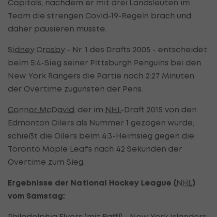
Capitals, nachdem er mit drei Landsleuten im
Team die strengen Covid-19-Regeln brach und
daher pausieren musste.
Sidney Crosby
- Nr. 1 des Drafts 2005 - entscheidet
beim 5:4-Sieg seiner Pittsburgh Penguins bei den
New York Rangers die Partie nach 2:27 Minuten
der Overtime zugunsten der Pens.
Connor McDavid
, der im
NHL
-Draft 2015 von den
Edmonton Oilers als Nummer 1 gezogen wurde,
schießt die Oilers beim 4:3-Heimsieg gegen die
Toronto Maple Leafs nach 42 Sekunden der
Overtime zum Sieg.
Ergebnisse der National Hockey League (
NHL
)
vom Samstag:
Philadelphia Flyers (mit Raffl) - New York Islanders