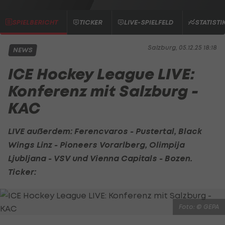
SPIELBERICHT
TICKER
LIVE-SPIELFELD
STATISTI
Salzburg, 05.12.25 18:18
NEWS
ICE Hockey League LIVE:
Konferenz mit Salzburg -
KAC
LIVE außerdem: Ferencvaros - Pustertal,
Black
Wings Linz
-
Pioneers Vorarlberg
,
Olimpija
Ljubljana
-
VSV
und
Vienna Capitals
- Bozen.
Ticker:
Foto: © GEPA