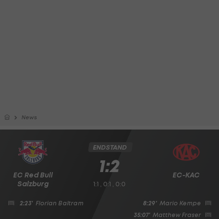
News
ENDSTAND
1:2
EC Red Bull
EC-KAC
Salzburg
1:1 , 0:1 , 0:0
2:23'
Florian Baltram
8:29'
Mario Kempe
35:07'
Matthew Fraser