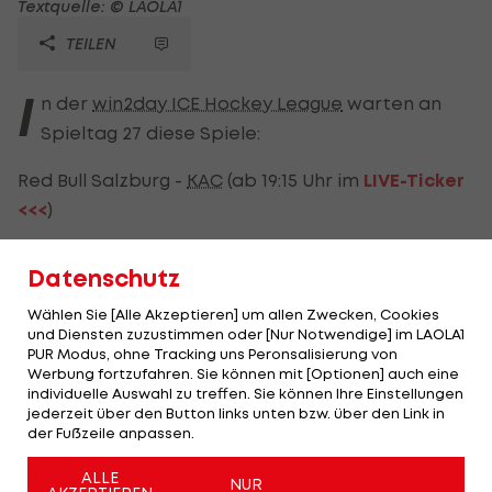
Textquelle: © LAOLA1
TEILEN
I
n der
win2day ICE Hockey League
warten an
Spieltag 27 diese Spiele:
Red Bull Salzburg -
KAC
(ab 19:15 Uhr im
LIVE-Ticker
<<<
)
Ferencvaros -
HC Pustertal
(ab 18:30 Uhr im
LIVE-
Datenschutz
Ticker <<<
)
Wählen Sie [Alle Akzeptieren] um allen Zwecken, Cookies
Black Wings Linz
-
Pioneers Vorarlberg
(ab 19:15 Uhr
und Diensten zuzustimmen oder [Nur Notwendige] im LAOLA1
PUR Modus, ohne Tracking uns Peronsalisierung von
im
LIVE-Ticker <<<
)
Werbung fortzufahren. Sie können mit [Optionen] auch eine
individuelle Auswahl zu treffen. Sie können Ihre Einstellungen
Olimpija Ljubljana
-
VSV
(ab 19:15 Uhr im
LIVE-Ticker
jederzeit über den Button links unten bzw. über den Link in
der Fußzeile anpassen.
<<<
)
ALLE
NUR
Vienna Capitals
-
HC Bozen
(ab 19:15 Uhr im
LIVE-