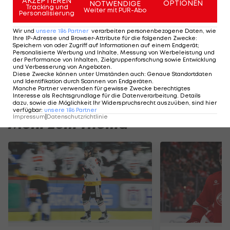
AKZEPTIEREN
OPTIONEN
NOTWENDIGE
Tracking und
Weiter mit PUR-Abo
Ticker <<<
)
Personalisierung
Wir und
unsere
186
Partner
verarbeiten personenbezogene Daten, wie
Ihre IP-Adresse und Browser-Attribute für die folgenden Zwecke
:
Highlights: Die Graz99ers sind ICE-
Highlights: Graz99e
Speichern von oder Zugriff auf Informationen auf einem Endgerät;
Meister!
Sieg zum Titel
Personalisierte Werbung und Inhalte, Messung von Werbeleistung und
der Performance von Inhalten, Zielgruppenforschung sowie Entwicklung
Eishockey - ICE
Eishockey - ICE
und Verbesserung von Angeboten
.
Diese Zwecke können unter Umständen auch
:
Genaue Standortdaten
und Identifikation durch Scannen von Endgeräten
.
Manche Partner verwenden für gewisse Zwecke berechtigtes
Interesse als Rechtsgrundlage für die Datenverarbeitung. Details
dazu, sowie die Möglichkeit Ihr Widerspruchsrecht auszuüben, sind hier
verfügbar
:
unsere
186
Partner
Impressum
|
Datenschutzrichtlinie
Mehr zum Thema