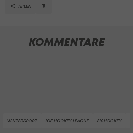
TEILEN
KOMMENTARE
WINTERSPORT
ICE HOCKEY LEAGUE
EISHOCKEY
V