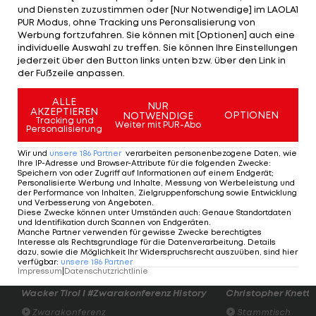
und Diensten zuzustimmen oder [Nur Notwendige] im LAOLA1
weiterhin: Wenn ich gebraucht werde, stehe ich
PUR Modus, ohne Tracking uns Peronsalisierung von
Werbung fortzufahren. Sie können mit [Optionen] auch eine
bereit", so der Verteidiger, der als einziger Spieler
individuelle Auswahl zu treffen. Sie können Ihre Einstellungen
der Vereins-Geschichte bei beiden Meistertiteln
jederzeit über den Button links unten bzw. über den Link in
der Fußzeile anpassen.
2005 und 2017 mitwirkte.
ALLE
Lakos sieht sich weiterhin als Anführer für die
NUR
AKZEPTIEREN
OPTIONEN
NOTWENDIGE
Tracking und
jungen Spieler: "Wir haben in der vergangenen
Weiter mit PUR-Abo
Personalisierung
Saison mit den vielen jungen Spielern aus unserem
Wir und
unsere
186
Partner
verarbeiten personenbezogene Daten, wie
eigenen Nachwuchs gezeigt, dass der Weg
Ihre IP-Adresse und Browser-Attribute für die folgenden Zwecke
:
Speichern von oder Zugriff auf Informationen auf einem Endgerät;
stimmt. Als erfahrener Crack möchte ich ihnen
Personalisierte Werbung und Inhalte, Messung von Werbeleistung und
der Performance von Inhalten, Zielgruppenforschung sowie Entwicklung
auch in der kommenden Spielzeit mit Rat und Tat
und Verbesserung von Angeboten
.
Diese Zwecke können unter Umständen auch
:
Genaue Standortdaten
zur Seite stehen. Ich freue mich auf meine letzte
und Identifikation durch Scannen von Endgeräten
.
Manche Partner verwenden für gewisse Zwecke berechtigtes
Profi-Saison."
Interesse als Rechtsgrundlage für die Datenverarbeitung. Details
dazu, sowie die Möglichkeit Ihr Widerspruchsrecht auszuüben, sind hier
verfügbar
:
unsere
186
Partner
Impressum
|
Datenschutzrichtlinie
Der legendäre Durchmarsch des FC
Am Stammtisch bei
Wacker Tirol I #Zwarakonferenz History
Christopher Knett
Zwarakonferenz
Stammtisch