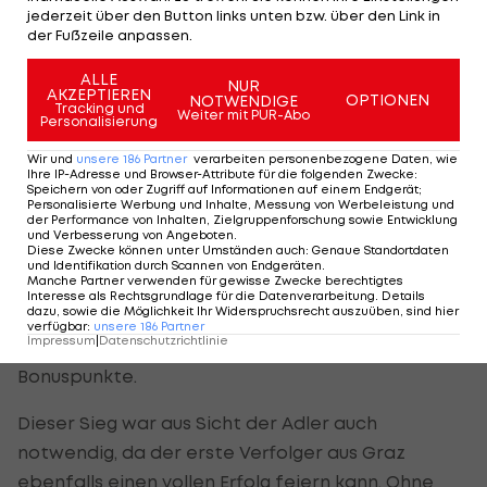
einem Doppelpack von Schofield mit 3:1 gegen
jederzeit über den Button links unten bzw. über den Link in
das Schlusslicht aus Ljubljana gewinnen, auf
der Fußzeile anpassen.
Tabellenposition 3.
ALLE
NUR
AKZEPTIEREN
OPTIONEN
NOTWENDIGE
Tracking und
Weiter mit PUR-Abo
Personalisierung
VSV
in der Pole-Position
Wir und
unsere
186
Partner
verarbeiten personenbezogene Daten, wie
Ihre IP-Adresse und Browser-Attribute für die folgenden Zwecke
:
In der unteren Tabellenhälfte verschafft sich der
Speichern von oder Zugriff auf Informationen auf einem Endgerät;
Personalisierte Werbung und Inhalte, Messung von Werbeleistung und
VSV die beste Ausgangsposition für die
der Performance von Inhalten, Zielgruppenforschung sowie Entwicklung
und Verbesserung von Angeboten
.
Qualifikationsrunde.
Diese Zwecke können unter Umständen auch
:
Genaue Standortdaten
und Identifikation durch Scannen von Endgeräten
.
Manche Partner verwenden für gewisse Zwecke berechtigtes
Latendresse (14.), Urbas (16.) und Verlic (24./PP)
Interesse als Rechtsgrundlage für die Datenverarbeitung. Details
dazu, sowie die Möglichkeit Ihr Widerspruchsrecht auszuüben, sind hier
sorgen für einen ungefährdeten Sieg bei den
verfügbar
:
unsere
186
Partner
Impressum
|
Datenschutzrichtlinie
Innsbruckern und sichern ihrem Team somit sechs
Bonuspunkte.
Dieser Sieg war aus Sicht der Adler auch
notwendig, da der erste Verfolger aus Graz
ebenfalls einen vollen Erfolg feiern kann. Ohne