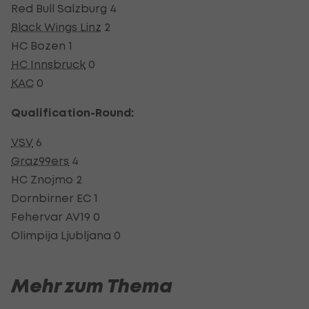
Red Bull Salzburg 4
Black Wings Linz
2
HC Bozen 1
HC Innsbruck
0
KAC
0
Qualification-Round:
VSV
6
Graz99ers
4
HC Znojmo 2
Dornbirner EC 1
Fehervar AV19 0
Olimpija Ljubljana 0
Mehr zum Thema