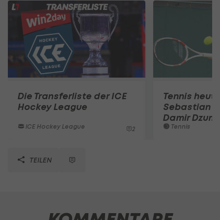
Die Transferliste der ICE
Tennis heute
Hockey League
Sebastian O
Damir Dzum
ICE Hockey League
Tennis
2
TEILEN
KOMMENTARE