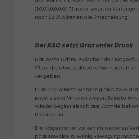
der "Best-of-seven"-Serie mit 2:0. Die W
(1:0,0:1,0:0,0:0,1:0) in der zweiten Verlän
nach 82:23 Minuten die Entscheidung.
Der KAC setzt Graz unter Druck
Das erste Drittel zwischen den Klagenfu
99ers die etwas aktivere Mannschaft si
vergeben.
In der 20. Minute werden gleich zwei Gr
jeweils zwei Minuten wegen Beinstellens
Wiederbeginn eiskalt aus. Comrie bekom
Distanz ein.
Die Klagenfurter wirken im weiteren Ver
phasenweise zu wenig Bewegung machen 