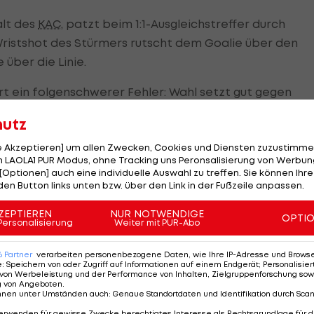
alt des
KAC
, patzt beim 1:1-Ausgleichstreffer durch
Wristshot des Stürmers rutscht dem Goalie über den
über die Linie.
t ein folgenschwerer Fehler: Wahl setzt gut gegen
den Schlittschuh des Grazer Verteidigers aus spitzem
hutz
ssmann der 99ers wischt bei seinem Klärungsversuch nur
le Akzeptieren] um allen Zwecken, Cookies und Diensten zuzustimme
 LAOLA1 PUR Modus, ohne Tracking uns Peronsalisierung von Werbung
[Optionen] auch eine individuelle Auswahl zu treffen. Sie können Ihre
noch einmal alles nach vorne, 17 Sekunden vor Spielen
den Button links unten bzw. über den Link in der Fußzeile anpassen.
zer Distanz.
ZEPTIEREN
NUR NOTWENDIGE
OPTI
Personalisierung
Weiter mit PUR-Abo
time, dass er dieses Spiel gewinnen möchte, Comrie
rbeit von Koch in der 65. Minute.
6
Partner
verarbeiten personenbezogene Daten, wie Ihre IP-Adresse und Browser-
e
:
Speichern von oder Zugriff auf Informationen auf einem Endgerät; Personalisi
von Werbeleistung und der Performance von Inhalten, Zielgruppenforschung sow
m hat heute sehr stark gespielt", meint der Matchwinne
g von Angeboten
.
nnen unter Umständen auch
:
Genaue Standortdaten und Identifikation durch Sca
amkollegen über den ersten Heimsieg des
KAC
gegen Gr
erwenden für gewisse Zwecke berechtigtes Interesse als Rechtsgrundlage für d