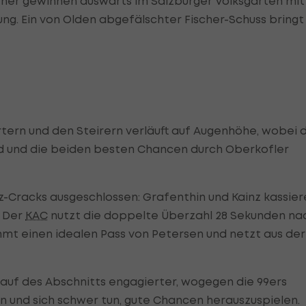
iener gewinnen auswärts im Salzburger Volksgarten mit 
gerung. Ein von Olden abgefälschter Fischer-Schuss bringt
rtern und den Steirern verläuft auf Augenhöhe, wobei 
nd und die beiden besten Chancen durch Oberkofler
az-Cracks ausgeschlossen: Grafenthin und Kainz kassie
. Der
KAC
nutzt die doppelte Überzahl 28 Sekunden na
mt einen idealen Pass von Petersen und netzt aus der
lauf des Abschnitts engagierter, wogegen die 99ers
und sich schwer tun, gute Chancen herauszuspielen.