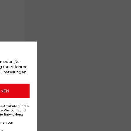
n oder [Nur
 fortzufahren.
 Einstellungen
de
ONEN
Attribute für die
erte Werbung und
ie Entwicklung
r
nnen von
az
ie