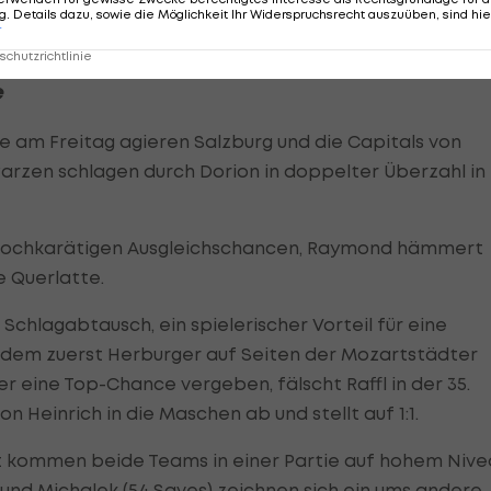
. Details dazu, sowie die Möglichkeit Ihr Widerspruchsrecht auszuüben, sind hie
r
chutzrichtlinie
e
ie am Freitag agieren Salzburg und die Capitals von
arzen schlagen durch Dorion in doppelter Überzahl in
u hochkarätigen Ausgleichschancen, Raymond hämmert
e Querlatte.
Schlagabtausch, ein spielerischer Vorteil für eine
hdem zuerst Herburger auf Seiten der Mozartstädter
r eine Top-Chance vergeben, fälscht Raffl in der 35.
n Heinrich in die Maschen ab und stellt auf 1:1.
eit kommen beide Teams in einer Partie auf hohem Nive
und Michalek (54 Saves) zeichnen sich ein ums andere