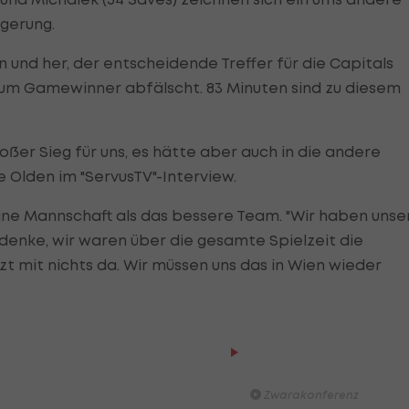
ngerung.
n und her, der entscheidende Treffer für die Capitals
 zum Gamewinner abfälscht. 83 Minuten sind zu diesem
großer Sieg für uns, es hätte aber auch in die andere
 Olden im "ServusTV"-Interview.
ine Mannschaft als das bessere Team. "Wir haben unse
 denke, wir waren über die gesamte Spielzeit die
t mit nichts da. Wir müssen uns das in Wien wieder
Der legendäre Durchmar
Tirol I #Zwarakonferenz Hi
Zwarakonferenz