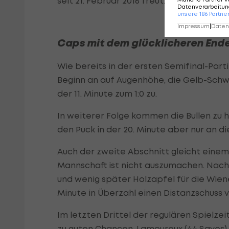
seit 21. Februar 2016 freut.
Datenverarbeitung
unsere
186
Partne
Impressum
|
Datens
Caps mit dem glücklicheren End
Wie bereits in der ersten Semifinal-Part
Beginn an auf Augenhöhe, die Gelb-Schw
der 11. Minute zum 1:0 zu.
In weiterer Folge kommen die Bullen z
den Puck in der 20. Minute aber nur an di
Auch der zweite Abschnitt gleicht einem 
Mannschaft ist nicht auszumachen. Nac
und wenig später Holzapfel für die Wiene
Minute in Überzahl einen Distanzschuss vo
Im letzten Drittel der regulären Spielz
zu guten Chancen, Lamoureux (44 Saves) 