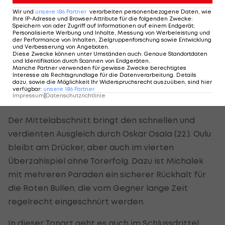
vier Minuten auf die Strafbank muss.
Wir und
unsere
186
Partner
verarbeiten personenbezogene Daten, wie
Ihre IP-Adresse und Browser-Attribute für die folgenden Zwecke
:
Speichern von oder Zugriff auf Informationen auf einem Endgerät;
Dieses lange Überzahlspiel nutzen die Salzburger
Personalisierte Werbung und Inhalte, Messung von Werbeleistung und
der Performance von Inhalten, Zielgruppenforschung sowie Entwicklung
zur Führung, die Alexander Rauchenwald nach
und Verbesserung von Angeboten
.
Diese Zwecke können unter Umständen auch
:
Genaue Standortdaten
einem Tohuwabohu vor dem Tor per Abstauber
und Identifikation durch Scannen von Endgeräten
.
Manche Partner verwenden für gewisse Zwecke berechtigtes
besorgt. Im Finish des Startdrittels überstehen
Interesse als Rechtsgrundlage für die Datenverarbeitung. Details
dazu, sowie die Möglichkeit Ihr Widerspruchsrecht auszuüben, sind hier
die "Bullen" auch das dritte Powerplay von Kärpät
verfügbar
:
unsere
186
Partner
Impressum
|
Datenschutzrichtlinie
unbeschadet.
Der Mittelabschnitt bringt den schnellen und
verdienten Ausgleich durch Oskar Osala (22.). Oulu
bleibt am Drücker, aber auch im vierten
Überzahlspiel ohne Torerfolg. Dazu ist Michalek
mit mehreren Paraden ein sicherer Rückhalt für
die Roten Bullen, die vom Gegner lange Zeit
regelrecht eingeschnürt werden.
In dieser Tonart geht es auch im Schlussdrittel