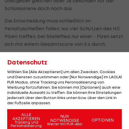
Gastgeber gleichen aber 36 Sekunden vor der
Schlusssirene doch noch aus.
Die Entscheidung muss schließlich im
Penaltyschießen fallen, wo vier Schützen des HC
Plzen treffen, bei Skelleftea nur einer - Plzen setzt
sich mit einem Gesamtscore von 5:4 durch.
Spieltermine sind der 8./9. und 15./16. Jänner.
Datenschutz
Wählen Sie [Alle Akzeptieren] um allen Zwecken, Cookies
Ein schmeichelhaftes Unentschieden
und Diensten zuzustimmen oder [Nur Notwendige] im LAOLA1
PUR Modus, ohne Tracking uns Peronsalisierung von
Kärpät dominiert vor 3.565 Zuschauern von Beginn
Werbung fortzufahren. Sie können mit [Optionen] auch eine
individuelle Auswahl zu treffen. Sie können Ihre Einstellungen
weg und verzeichnet im ersten Powerplay einen
jederzeit über den Button links unten bzw. über den Link in
Stangenschuss durch Shaun Heshka (6.). Der
der Fußzeile anpassen.
überlegene finnische Tabellenführer schwächt
ALLE
NUR
sich dann aber nach zwölf Minuten selbst, da
AKZEPTIEREN
OPTIONEN
NOTWENDIGE
Tracking und
Weiter mit PUR-Abo
Aleksi Heponiemi nach einem Ellbogencheck für
Personalisierung