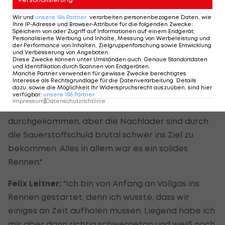
das Stehendschießen etwas Kraft zu sparen.
Stehend habe ich dann leider zwei Nachlader
Wir und
unsere
186
Partner
verarbeiten personenbezogene Daten, wie
Ihre IP-Adresse und Browser-Attribute für die folgenden Zwecke
:
gebraucht, habe aber auf der Schlussrunde alles
Speichern von oder Zugriff auf Informationen auf einem Endgerät;
Personalisierte Werbung und Inhalte, Messung von Werbeleistung und
herausgeholt."
der Performance von Inhalten, Zielgruppenforschung sowie Entwicklung
und Verbesserung von Angeboten
.
Diese Zwecke können unter Umständen auch
:
Genaue Standortdaten
Simon Eder:
"In dieser Höhenlage ist es wirklich
und Identifikation durch Scannen von Endgeräten
.
Manche Partner verwenden für gewisse Zwecke berechtigtes
hart. Man merkt das vor allem beim
Interesse als Rechtsgrundlage für die Datenverarbeitung. Details
dazu, sowie die Möglichkeit Ihr Widerspruchsrecht auszuüben, sind hier
Stehendschießen, da sich alle Athleten etwas
verfügbar
:
unsere
186
Partner
Impressum
|
Datenschutzrichtlinie
schwerer tun. Ich wäre fast perfekt
durchgekommen, aber die Nachlader sind durch
die Sauerstoffschuld brutal schwer ins Ziel zu
bekommen. Alles in allem war es ein solides
Rennen."
Felix Leitner:
"Ich bin von Anfang an Vollgas ins
Rennen gestartet, denn ich wusste, dass wir
einiges an Zeit aufholen müssen. Liegend habe ich
mir aber dann richtig schwergetan und weiß noch