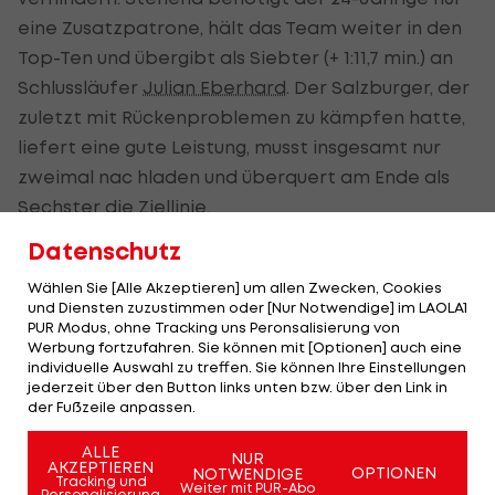
eine Zusatzpatrone, hält das Team weiter in den
Top-Ten und übergibt als Siebter (+ 1:11,7 min.) an
Schlussläufer
Julian Eberhard
. Der Salzburger, der
zuletzt mit Rückenproblemen zu kämpfen hatte,
liefert eine gute Leistung, musst insgesamt nur
zweimal nac hladen und überquert am Ende als
Sechster die Ziellinie.
Datenschutz
STIMMEN:
Wählen Sie [Alle Akzeptieren] um allen Zwecken, Cookies
und Diensten zuzustimmen oder [Nur Notwendige] im LAOLA1
David Komatz:
"In der ersten Runde konnte ich gut
PUR Modus, ohne Tracking uns Peronsalisierung von
Werbung fortzufahren. Sie können mit [Optionen] auch eine
mithalten und kam auf einer guten Position zum
individuelle Auswahl zu treffen. Sie können Ihre Einstellungen
ersten Liegendschießen. Dort konnte ich den Wind
jederzeit über den Button links unten bzw. über den Link in
der Fußzeile anpassen.
richtig einschätzen und alle Scheiben treffen. Ich
bin dann als Dritter vom Schießstand weg, habe
ALLE
NUR
AKZEPTIEREN
OPTIONEN
mich aber ein wenig zurückfallen lassen, um für
NOTWENDIGE
Tracking und
Weiter mit PUR-Abo
Personalisierung