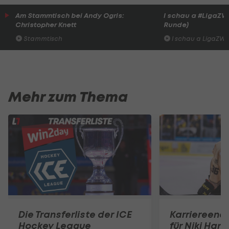
Am Stammtisch bei Andy Ogris:
I schau a #LigaZWA 
Christopher Knett
Runde)
Stammtisch
I schau a LigaZWA
Mehr zum Thema
Die Transferliste der ICE
Karriereend
Hockey League
für Niki Hart