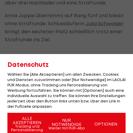
aber drei Nachlader und eine Strafrunde.
Anna Juppe übernimmt auf Rang fünf und bleibt
ohne Strafrunde. Schlussläuferin
Julia Schwaiger
bringt den sechsten Platz schließlich trotz einer
Strafrunde ins Ziel.
Auch
Biathlon
im Zeichen der Ukraine
Datenschutz
Das erste Weltcup-Rennen nach den
Wählen Sie [Alle Akzeptieren] um allen Zwecken, Cookies
Winterspielen in Peking steht im Zeichen der
und Diensten zuzustimmen oder [Nur Notwendige] im LAOLA1
PUR Modus, ohne Tracking uns Peronsalisierung von
Solidarität mit der Ukraine.
Werbung fortzufahren. Sie können mit [Optionen] auch eine
individuelle Auswahl zu treffen. Sie können Ihre Einstellungen
Viele Athletinnen treten mit gelb-blauen Herzen
jederzeit über den Button links unten bzw. über den Link in
der Fußzeile anpassen.
an ihren Gewehren an. Norwegens
Olympiasiegerin Tiril Eckhoff hat die Worte "Keinen
ALLE
NUR
AKZEPTIEREN
Krieg bitte" dick auf ihr Stirnband geschrieben.
OPTIONEN
NOTWENDIGE
Tracking und
Weiter mit PUR-Abo
Personalisierung
Zudem wurden vor dem Start Bilder der