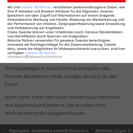
ukrainischen Biathletinnen und Biathleten auf
Wir und
unsere
186
Partner
verarbeiten personenbezogene Daten, wie
Ihre IP-Adresse und Browser-Attribute für die folgenden Zwecke
:
einer großen Video-Leinwand gezeigt.
Speichern von oder Zugriff auf Informationen auf einem Endgerät;
Personalisierte Werbung und Inhalte, Messung von Werbeleistung und
der Performance von Inhalten, Zielgruppenforschung sowie Entwicklung
Nach der russischen Invasion in ihr Heimatland
und Verbesserung von Angeboten
.
Diese Zwecke können unter Umständen auch
:
Genaue Standortdaten
hatte die ukrainische Mannschaft beschlossen,
und Identifikation durch Scannen von Endgeräten
.
Manche Partner verwenden für gewisse Zwecke berechtigtes
nicht mehr bei den verbleibenden drei Weltcups
Interesse als Rechtsgrundlage für die Datenverarbeitung. Details
dazu, sowie die Möglichkeit Ihr Widerspruchsrecht auszuüben, sind hier
in diesem Winter an den Start zu gehen. Mit Ex-
verfügbar
:
unsere
186
Partner
Impressum
|
Datenschutzrichtlinie
Weltmeister Dmytro Pidruchnyi und Staffel-
Olympiasiegerin Yulia Dzhima kämpfen die
besten Biathleten ihres Landes derzeit an der
Front.
Auch nicht mehr am Start waren Sportlerinnen
aus Russland und Belarus. Sie wurden vom
Weltverband IBU ausgeschlossen.
Highlights: Amstetten schießt Admira in
ADMIRAL 2.Liga: To