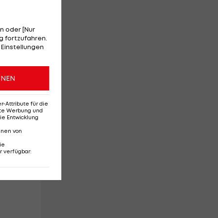
n oder [Nur
 fortzufahren.
 Einstellungen
ONEN
Attribute für die
erte Werbung und
ie Entwicklung
nnen von
ie
r verfügbar
: