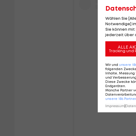
Datensc
Wählen Sie [Al
Notwendige] im
Sie können mit 
jederzeit über 
ALLE AK
Tracking und 
Wir und
unsere
18
folgenden Zweck
Inhalte, Messung 
und Verbesserun
Diese Zwecke kö
Endgeräten
.
Manche Partner v
Sieh dir d
Datenverarbeitung
unsere
186
Partne
Impressum
|
Datens