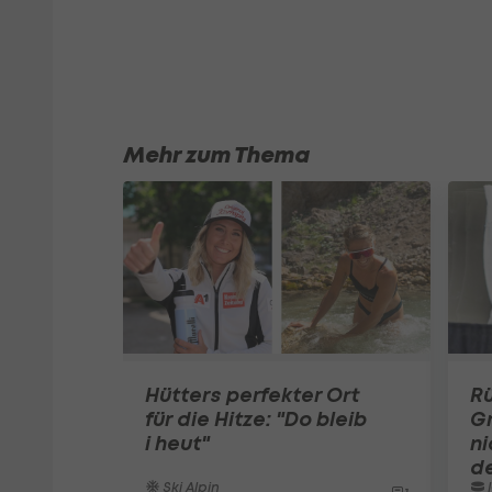
Mehr zum Thema
Hütters perfekter Ort
R
für die Hitze: "Do bleib
Gr
i heut"
n
de
Ski Alpin