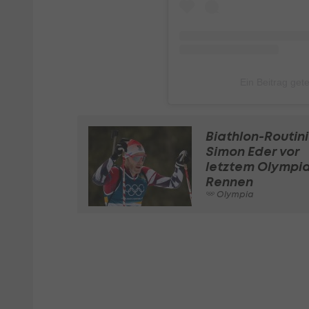
Ein Beitrag getei
Biathlon-Routini
Simon Eder vor
letztem Olympi
Rennen
Olympia