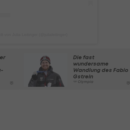
lt von Julia Leitinger (@julialeitinger)
er
Die fast
wundersame
a-
Wandlung des Fabio
Gstrein
Olympia