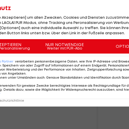
hutz
le Akzeptieren] um allen Zwecken, Cookies und Diensten zuzustimme
 LAOLA1 PUR Modus, ohne Tracking uns Peronsalisierung von Werbung
[Optionen] auch eine individuelle Auswahl zu treffen. Sie können Ihre
den Button links unten bzw. über den Link in der Fußzeile anpassen.
ZEPTIEREN
NUR NOTWENDIGE
OPTI
Personalisierung
Weiter mit PUR-Abo
6
Partner
verarbeiten personenbezogene Daten, wie Ihre IP-Adresse und Browser-
e
:
Speichern von oder Zugriff auf Informationen auf einem Endgerät; Personalisi
von Werbeleistung und der Performance von Inhalten, Zielgruppenforschung sow
g von Angeboten
.
nnen unter Umständen auch
:
Genaue Standortdaten und Identifikation durch Sca
erwenden für gewisse Zwecke berechtigtes Interesse als Rechtsgrundlage für d
iesen Beitrag auf Instagram an
. Details dazu, sowie die Möglichkeit Ihr Widerspruchsrecht auszuüben, sind hie
r
chutzrichtlinie