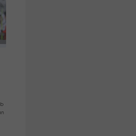
ab
an