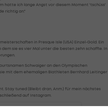
 hatte ich lange Angst vor diesem Moment 'tschüss'
e richtig an."
eisterschaften in Presque Isle (USA) Einzel-Gold. Ein
 dem sie es vier Mal unter die besten zehn schaffte. In
erungen.
Geburtsnamen Schwaiger an den Olympischen
st sie mit dem ehemaligen Biathleten Bernhard Leitinger
mt. Stay tuned (Bleibt dran, Anm.) für mein nächstes
bschließend auf Instagram.