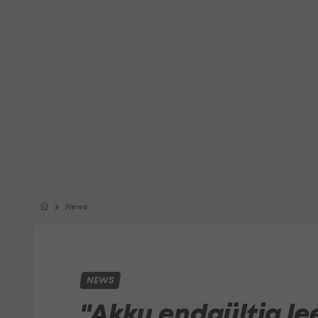
News
NEWS
"Akku endgültig le