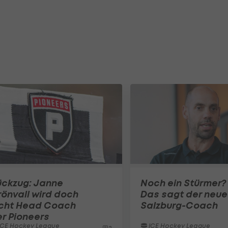
ückzug: Janne
Noch ein Stürmer?
önvall wird doch
Das sagt der neue
icht Head Coach
Salzburg-Coach
r Pioneers
ICE Hockey League
ICE Hockey League