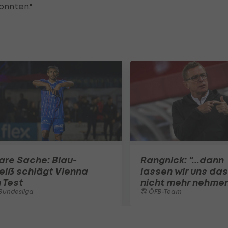
onnten."
are Sache: Blau-
Rangnick: "...dann
eiß schlägt Vienna
lassen wir uns das
 Test
nicht mehr nehme
Bundesliga
ÖFB-Team