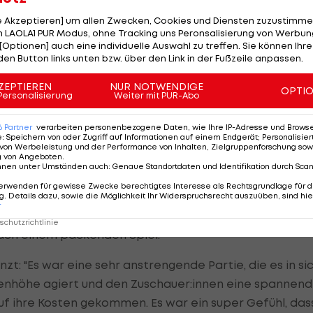
 in dem Alligator Rum sich eiskalt zeigte und sich im
le Akzeptieren] um allen Zwecken, Cookies und Diensten zuzustimme
. Der Jubel war groß, auch wenn der Gesamtsieg
 LAOLA1 PUR Modus, ohne Tracking uns Peronsalisierung von Werbung
s nach der regulären Spielzeit entschied den Kampf u
[Optionen] auch eine individuelle Auswahl zu treffen. Sie können Ihre
den Button links unten bzw. über den Link in der Fußzeile anpassen.
ZEPTIEREN
NUR NOTWENDIGE
OPTI
en Teams zusammen und ließen sich nach ihren
Personalisierung
Weiter mit PUR-Abo
enden gebührend feiern. Platz drei ging an die Hot
6
Partner
verarbeiten personenbezogene Daten, wie Ihre IP-Adresse und Browser-
e
:
Speichern von oder Zugriff auf Informationen auf einem Endgerät; Personalisi
von Werbeleistung und der Performance von Inhalten, Zielgruppenforschung sow
g von Angeboten
.
essere Werbung kann man für unseren Sport nicht
nnen unter Umständen auch
:
Genaue Standortdaten und Identifikation durch Sca
ehalten und uns zurückgekämpft. Am Ende mussten wi
erwenden für gewisse Zwecke berechtigtes Interesse als Rechtsgrundlage für d
 aber wir haben verdient den Tagessieg geholt. Somi
. Details dazu, sowie die Möglichkeit Ihr Widerspruchsrecht auszuüben, sind hie
r
ch perfekt. Eine richtig coole Veranstaltung, die Lust
chutzrichtlinie
nach einem packenden Spiel.
t: "Es war eine sehr anstrengende Partie, die es in si
enhöhe agiert und den Zuschauer:innen eine spannen
auf ihre Kosten gekommen. Es war ein super Gefühl, das