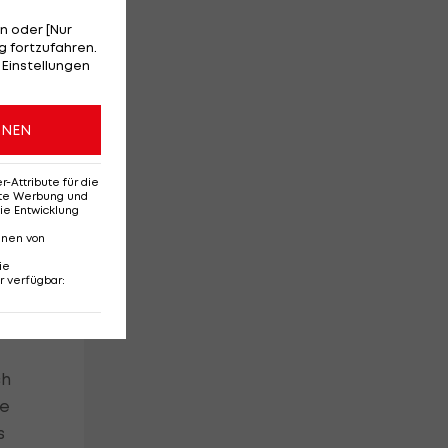
n oder [Nur
 fortzufahren.
m
 Einstellungen
ONEN
Attribute für die
erte Werbung und
ie Entwicklung
nnen von
r
ie
t
r verfügbar
:
ch
de
s