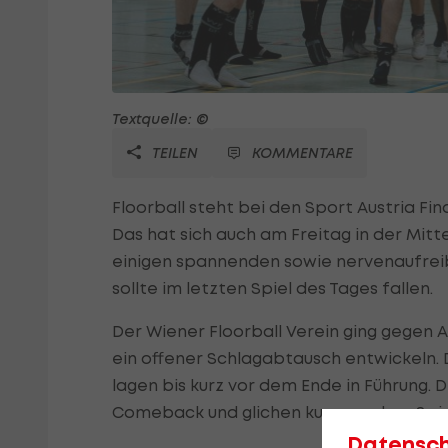
Textquelle: ©
TEILEN
KOMMENTARE
Floorball steht bei den Sport Austria Fi
Das hat sich auch am Freitag in der Mit
einigen spannenden sowie nervenaufreibe
sollte im letzten Spiel des Tages fallen.
Der Wiener Floorball Verein ging gegen Al
ein offener Schlagabtausch entwickeln. 
lagen bis kurz vor dem Ende in Führung.
Comeback und glichen kurz vor dem Spie
Datensc