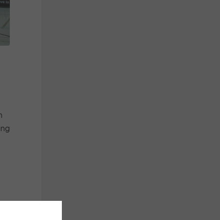
h
ung