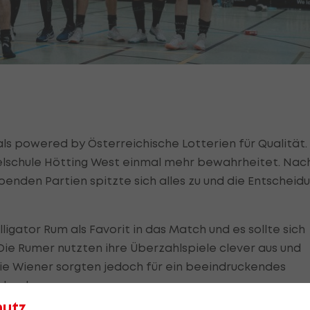
nals powered by Österreichische Lotterien für Qualität.
telschule Hötting West einmal mehr bewahrheitet. Nac
nden Partien spitzte sich alles zu und die Entscheid
ligator Rum als Favorit in das Match und es sollte sich
Die Rumer nutzten ihre Überzahlspiele clever aus und
 Die Wiener sorgten jedoch für ein beeindruckendes
lende aus.
hutz