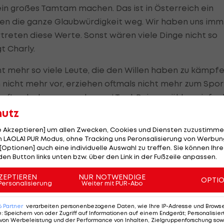
ein großes Tamtam machen. Das ist in Österreich ein
len die ganze Glaubwürdigkeit weg. Wir haben uns imm
treten diese Werte. Sonst wären viele Dinge nicht so
t Charly.
cht mehr so viele Leute, die den Willen haben zu kämpfe
 nicht mehr vor, erziehen oftmals nicht mehr zum Spor
oftmals das ‚angenehmere‘ Tool. Bei uns zählen einfac
 auch im Herzen weh."
hutz
le Akzeptieren] um allen Zwecken, Cookies und Diensten zuzustimme
 LAOLA1 PUR Modus, ohne Tracking uns Peronsalisierung von Werbung
[Optionen] auch eine individuelle Auswahl zu treffen. Sie können Ihre
den Button links unten bzw. über den Link in der Fußzeile anpassen.
ndheit treiben die beiden Brüder weiter an. Nach
ZEPTIEREN
NUR NOTWENDIGE
OPTI
Personalisierung
Weiter mit PUR-Abo
genden Begeisterung für ihren Sport haben sich die
an die neuen Generationen weiterzugeben, die lernen
6
Partner
verarbeiten personenbezogene Daten, wie Ihre IP-Adresse und Browser-
e
:
Speichern von oder Zugriff auf Informationen auf einem Endgerät; Personalisi
as A und O für sie ist. Mithilfe von Kursen für Kinder u
von Werbeleistung und der Performance von Inhalten, Zielgruppenforschung sow