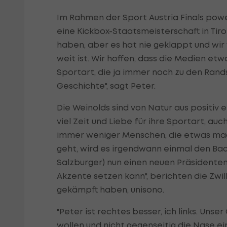
Im Rahmen der Sport Austria Finals powe
eine Kickbox-Staatsmeisterschaft in Tirol
haben, aber es hat nie geklappt und wir 
weit ist. Wir hoffen, dass die Medien et
Sportart, die ja immer noch zu den Rands
Geschichte", sagt Peter.
Die Weinolds sind von Natur aus positiv 
viel Zeit und Liebe für ihre Sportart, a
immer weniger Menschen, die etwas mac
geht, wird es irgendwann einmal den Bach
Salzburger) nun einen neuen Präsidente
Akzente setzen kann", berichten die Zwil
gekämpft haben, unisono.
"Peter ist rechtes besser, ich links. Un
wollen und nicht gegenseitig die Nase ei