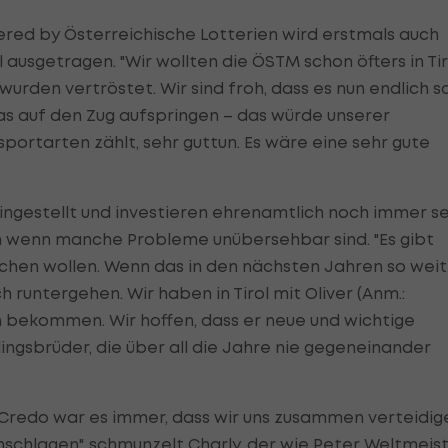
red by Österreichische Lotterien wird erstmals auch
 ausgetragen. "Wir wollten die ÖSTM schon öfters in Tir
wurden vertröstet. Wir sind froh, dass es nun endlich s
was auf den Zug aufspringen – das würde unserer
portarten zählt, sehr guttun. Es wäre eine sehr gute
eingestellt und investieren ehrenamtlich noch immer s
uch wenn manche Probleme unübersehbar sind. "Es gibt
hen wollen. Wenn das in den nächsten Jahren so weit
 runtergehen. Wir haben in Tirol mit Oliver (Anm.:
n bekommen. Wir hoffen, dass er neue und wichtige
lingsbrüder, die über all die Jahre nie gegeneinander
ser Credo war es immer, dass wir uns zusammen verteidig
nschlagen", schmunzelt Charly, der wie Peter Weltmeis