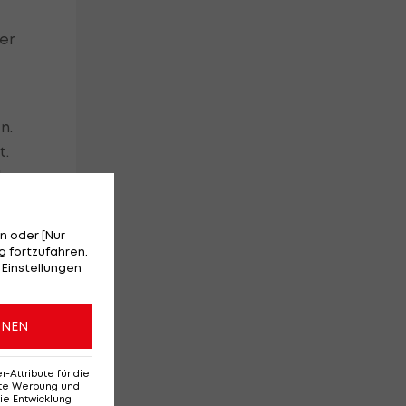
er
n.
t.
h
n oder [Nur
 fortzufahren.
 Einstellungen
ONEN
Attribute für die
erte Werbung und
nd
ie Entwicklung