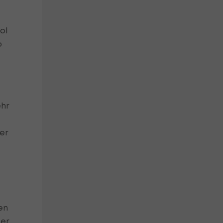
ol
o
ehr
er
en
ter