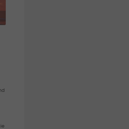
nd
ie