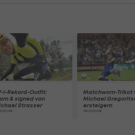
7-1-Rekord-Outfit:
Matchworn-Trikot 
rn & signed von
Michael Gregorits
chael Strasser
ersteigern
rbände
Verbände