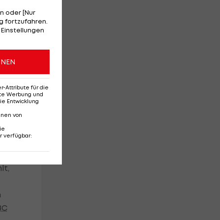
n oder [Nur
 fortzufahren.
 Einstellungen
ONEN
Attribute für die
erte Werbung und
ie Entwicklung
nnen von
00
ie
r verfügbar
:
eb.
lt,
n
BC