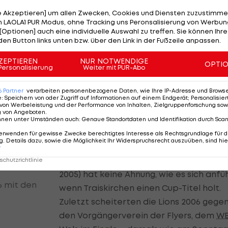
inuten stand es 68:68, schlussendlich konnten sich die
le Akzeptieren] um allen Zwecken, Cookies und Diensten zuzustimme
 LAOLA1 PUR Modus, ohne Tracking uns Peronsalisierung von Werbung
[Optionen] auch eine individuelle Auswahl zu treffen. Sie können Ihre
den Button links unten bzw. über den Link in der Fußzeile anpassen.
ZEPTIEREN
NUR NOTWENDIGE
OPTI
Wer holt sich den heißersehnten
Personalisierung
Weiter mit PUR-Abo
Titel?
6
Partner
verarbeiten personenbezogene Daten, wie Ihre IP-Adresse und Browser-
e
:
Speichern von oder Zugriff auf Informationen auf einem Endgerät; Personalisi
Die Durststrecke bei den Traiskirchen
von Werbeleistung und der Performance von Inhalten, Zielgruppenforschung sow
g von Angeboten
.
Lions dauert schon lange an, mehr als 20
nnen unter Umständen auch
:
Genaue Standortdaten und Identifikation durch Sca
Jahre ist der letzte Cup-Triumph her. 20
erwenden für gewisse Zwecke berechtigtes Interesse als Rechtsgrundlage für d
. Details dazu, sowie die Möglichkeit Ihr Widerspruchsrecht auszuüben, sind hie
und 2001 hieß der Cupsieger jeweils
r
Traiskirchen. Youngster Aleksej Kostic (g
chutzrichtlinie
2005) hat keine Ahnung, wie es sich anfüh
6 mit den
wenn Traiskirchen einen Cup-Titel holt.
Zuletzt scheiterten die Lions 2006 gege
den Vorgängerverein der Flyers, dem
W