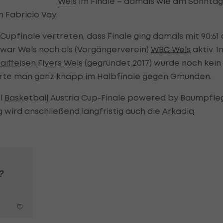
Wels
im Finale – damals wie am Sonntag
 Fabricio Vay.
Cupfinale vertreten, dass Finale ging damals mit 90:61
t war Wels noch als (Vorgängerverein)
WBC Wels
aktiv. I
aiffeisen Flyers Wels
(gegründet 2017) wurde noch kein
iterte man ganz knapp im Halbfinale gegen Gmunden.
el
Basketball
Austria Cup-Finale powered by Baumpfle
wird anschließend langfristig auch die
Arkadia
?