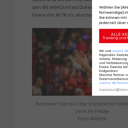
den BK IMMOunited Dukes. Nach 40 Spielm
Wählen Sie [Al
Notwendige] im
Flyers mit 81:78 n.V. durchsetzen.
Sie können mit 
jederzeit über 
ALLE AK
Tracking und 
Wir und
unsere
18
folgenden Zweck
Inhalte, Messung 
und Verbesserun
Diese Zwecke kö
Endgeräten
.
Manche Partner v
Datenverarbeitung
unsere
186
Partne
Impressum
|
Datens
Routinier Fabricio Vay stand schon 200
Lions im Finale
Foto: ©GEPA