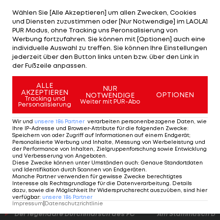
die Endrunde im Spätsommer in vier Ländern,
Wählen Sie [Alle Akzeptieren] um allen Zwecken, Cookies
und Diensten zuzustimmen oder [Nur Notwendige] im LAOLA1
auch der Zweite hat gute Karten, muss sich aber
PUR Modus, ohne Tracking uns Peronsalisierung von
gedulden. Denn Gewissheit, ob man als einer der
Werbung fortzufahren. Sie können mit [Optionen] auch eine
individuelle Auswahl zu treffen. Sie können Ihre Einstellungen
besten fünf von sieben Gruppenzweiten bei der
jederzeit über den Button links unten bzw. über den Link in
EM dabei ist, hat man erst nach Ende der
der Fußzeile anpassen.
Qualifikationsphase im Mai.
ALLE
NUR
AKZEPTIEREN
OPTIONEN
NOTWENDIGE
Tracking und
Weiter mit PUR-Abo
Volleyball:
Personalisierung
ÖVV
Wir und
unsere
186
Partner
verarbeiten personenbezogene Daten, wie
fertigt
Ihre IP-Adresse und Browser-Attribute für die folgenden Zwecke
:
Speichern von oder Zugriff auf Informationen auf einem Endgerät;
Israel in
Personalisierte Werbung und Inhalte, Messung von Werbeleistung und
EM-Quali
der Performance von Inhalten, Zielgruppenforschung sowie Entwicklung
und Verbesserung von Angeboten
.
ab
Diese Zwecke können unter Umständen auch
:
Genaue Standortdaten
Sport-Mix
und Identifikation durch Scannen von Endgeräten
.
Manche Partner verwenden für gewisse Zwecke berechtigtes
Interesse als Rechtsgrundlage für die Datenverarbeitung. Details
dazu, sowie die Möglichkeit Ihr Widerspruchsrecht auszuüben, sind hier
verfügbar
:
unsere
186
Partner
Impressum
|
Datenschutzrichtlinie
Der legendäre Durchmarsch des FC
Am Stammtisch bei