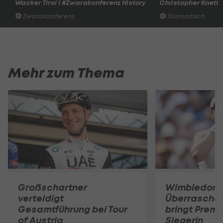
Wacker Tirol I #Zwarakonferenz History
Christopher Knett
Zwarakonferenz
Stammtisch
Mehr zum Thema
Großschartner
Wimbledon:
verteidigt
Überraschun
Gesamtführung bei Tour
bringt Premi
of Austria
Siegerin