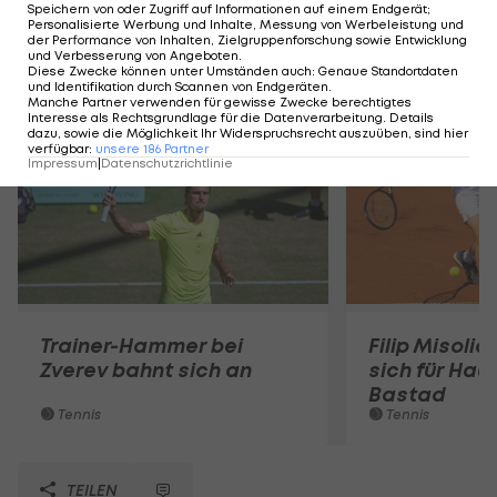
Speichern von oder Zugriff auf Informationen auf einem Endgerät;
Personalisierte Werbung und Inhalte, Messung von Werbeleistung und
der Performance von Inhalten, Zielgruppenforschung sowie Entwicklung
und Verbesserung von Angeboten
.
Diese Zwecke können unter Umständen auch
:
Genaue Standortdaten
Mehr zum Thema
und Identifikation durch Scannen von Endgeräten
.
Manche Partner verwenden für gewisse Zwecke berechtigtes
Interesse als Rechtsgrundlage für die Datenverarbeitung. Details
dazu, sowie die Möglichkeit Ihr Widerspruchsrecht auszuüben, sind hier
verfügbar
:
unsere
186
Partner
Impressum
|
Datenschutzrichtlinie
Trainer-Hammer bei
Filip Misolic 
Zverev bahnt sich an
sich für Haup
Bastad
Tennis
Tennis
TEILEN