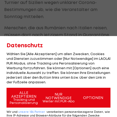
Turnier auf Sizilien wegen unklarer Corona-
Bestimmungen ab, wie die Veranstalter am
Sonntag mitteilen.
Menschen, die aus Rumänien nach Italien reisen,
müssen dort nach jetzigem Stand in Quarantäne.
Allerdings hatten die Macher in Palermo Halep
Datenschutz
versichert, dass dies nicht für Arbeiter und damit
Wählen Sie [Alle Akzeptieren] um allen Zwecken, Cookies
auch nicht für sie gelte.
und Diensten zuzustimmen oder [Nur Notwendige] im LAOLA1
PUR Modus, ohne Tracking uns Peronsalisierung von
Dennoch sagte die 28-jährige Halep für das erste
Werbung fortzufahren. Sie können mit [Optionen] auch eine
individuelle Auswahl zu treffen. Sie können Ihre Einstellungen
Turnier seit der Corona-Pause Mitte März ab. Die
jederzeit über den Button links unten bzw. über den Link in
Veranstaltung beginnt am Montag, den 3. August.
der Fußzeile anpassen.
ALLE
NUR
AKZEPTIEREN
Der legendäre Durchmarsch des FC
Am Stammtisch bei
OPTIONEN
NOTWENDIGE
Tracking und
Weiter mit PUR-Abo
Wacker Tirol I #Zwarakonferenz History
Christopher Knett
Personalisierung
Zwarakonferenz
Stammtisch
Wir und
unsere
186
Partner
verarbeiten personenbezogene Daten, wie
Ihre IP-Adresse und Browser-Attribute für die folgenden Zwecke
: