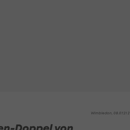
Wimbledon, 08.07.21 2
ren-Doppel von