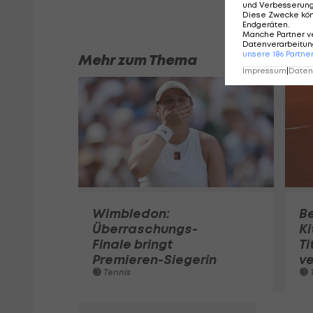
und Verbesserun
Diese Zwecke kö
Endgeräten
.
Manche Partner v
Datenverarbeitung
unsere
186
Partne
Mehr zum Thema
Impressum
|
Datens
Wimbledon:
Be
Überraschungs-
Ki
Finale bringt
Ti
Premieren-Siegerin
ve
Tennis
T