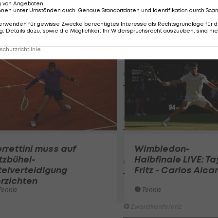
g von Angeboten
.
Der legendäre Durchmar
nnen unter Umständen auch
:
Genaue Standortdaten und Identifikation durch Sca
Tirol I #Zwarakonferenz Hi
erwenden für gewisse Zwecke berechtigtes Interesse als Rechtsgrundlage für d
Zwarakonferenz
. Details dazu, sowie die Möglichkeit Ihr Widerspruchsrecht auszuüben, sind hie
r
chutzrichtlinie
Am Stammtisch bei Andy Ogr
Knett
Stammtisch
I schau a #LigaZWA - Die Hig
Runde)
I schau a LigaZWA
LASK-Traumstart: Sind die Li
rrettini muss auf
Wimbledon-
Titelfavorit?
tzbühel-
Halbfinale LIVE: Ta
Ansakonferenz
telverteidigung
Fritz - Carlos Alca
rzichten
Wacker furios: Was ist in di
ennis
Tennis
möglich? I #Zwarakonferenz 
Zwarakonferenz