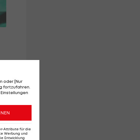
as
lfo
n oder [Nur
 fortzufahren.
 Einstellungen
ll
ONEN
Attribute für die
erte Werbung und
ie Entwicklung