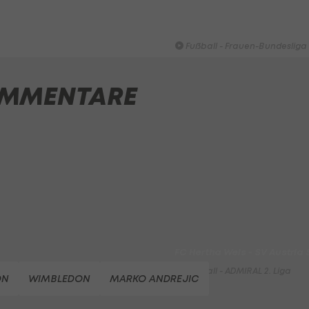
HIGHLIGHTS: Rapid-Frauen li
Bundesliga-Premiere ein Tor
Fußball - Frauen-Bundesliga
First Vienna FC 1894 - SK Rap
MMENTARE
Fußball - Frauen-Bundesliga
win2day Beach Tour PRO OPE
Entscheidung
Beachvolleyball - win2day B
Highlights: Neuzugang führt 
LigaZwa-Auftaktsieg
Fußball - ADMIRAL 2. Liga
FC Hertha Wels - SV Austria
Fußball - ADMIRAL 2. Liga
ON
WIMBLEDON
MARKO ANDREJIC