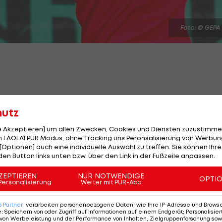
Foto: © GEPA
einen US-amerikanischen Doppel-Partner Ozan Colak: D
hutz
 Junioren-Bewerbs dem südamerikanischen Doppel Ado
Peru
) 2:6,6:7.
le Akzeptieren] um allen Zwecken, Cookies und Diensten zuzustimme
 LAOLA1 PUR Modus, ohne Tracking uns Peronsalisierung von Werbung
[Optionen] auch eine individuelle Auswahl zu treffen. Sie können Ihre
 siegreiche Duo damit zum rein südamerikanischen Due
den Button links unten bzw. über den Link in der Fußzeile anpassen.
errer (Ecuador/Argentinien).
ZEPTIEREN
NUR NOTWENDIGE
OPTI
r Andrejic, dort an Nummer sechs gesetzt, schon in der
Personalisierung
Weiter mit PUR-Abo
em Portugiesen Henrique Rocha.
6
Partner
verarbeiten personenbezogene Daten, wie Ihre IP-Adresse und Browser-
e
:
Speichern von oder Zugriff auf Informationen auf einem Endgerät; Personalisi
von Werbeleistung und der Performance von Inhalten, Zielgruppenforschung sow