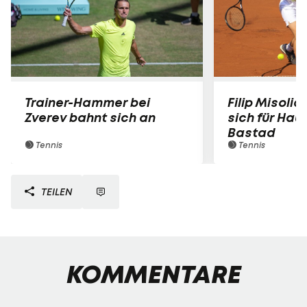
Trainer-Hammer bei
Filip Misolic 
Zverev bahnt sich an
sich für Haup
Bastad
Tennis
Tennis
TEILEN
KOMMENTARE