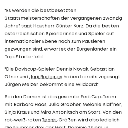
"Es werden die bestbesetzten
Staatsmeisterschaften der vergangenen zwanzig
Jahre", sagt Hausherr Günter Kurz. Da die besten
österreichischen Spierlerinnen und Spieler auf
internationaler Ebene noch zum Pausieren
gezwungen sind, erwartet der Burgenländer ein
Top-Starterfeld.
"Die Daviscup-Spieler Dennis Novak, Sebastian
Ofner und
Jurij Rodionov
haben bereits zugesagt.
Jürgen Melzer bekommt eine Wildcard."
Bei den Damen ist das gesamte Fed-Cup-Team
mit Barbara Haas, Julia Grabher, Melanie Klaffner,
Sinja Kraus und Mira Antonitsch am Start. Von den
rot-weiß-roten
Tennis
-Größen wird also lediglich
die Nummer drei der Welt,
Dominic Thiem
, in