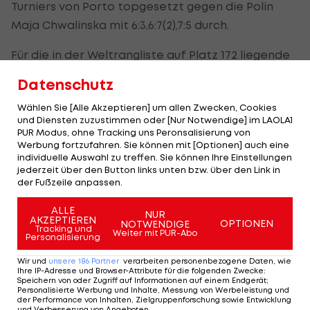
Turniers von Porto topgesetzt gegen die Polin
Maja Chwalinska mit 6:3,6:7(2),7:5 durch.
Für die in der Weltrangliste auf Platz 172 liegende
Vorarlbergerin ist es der erste Triumph nach
Datenschutz
jenem im April 2021 bei einem mehr als doppelt so
Wählen Sie [Alle Akzeptieren] um allen Zwecken, Cookies
hoch dotierten Event in Bellinzona und der neunte
und Diensten zuzustimmen oder [Nur Notwendige] im LAOLA1
insgesamt.
PUR Modus, ohne Tracking uns Peronsalisierung von
Werbung fortzufahren. Sie können mit [Optionen] auch eine
individuelle Auswahl zu treffen. Sie können Ihre Einstellungen
jederzeit über den Button links unten bzw. über den Link in
Am Stammtisch bei Andy Ogris:
I schau a #LigaZWA 
der Fußzeile anpassen.
Christopher Knett
Runde)
Stammtisch
I schau a LigaZWA
ALLE
NUR
AKZEPTIEREN
OPTIONEN
NOTWENDIGE
Tracking und
Weiter mit PUR-Abo
Personalisierung
Wir und
unsere
186
Partner
verarbeiten personenbezogene Daten, wie
Ihre IP-Adresse und Browser-Attribute für die folgenden Zwecke
:
Mehr zum Thema
Speichern von oder Zugriff auf Informationen auf einem Endgerät;
Personalisierte Werbung und Inhalte, Messung von Werbeleistung und
der Performance von Inhalten, Zielgruppenforschung sowie Entwicklung
und Verbesserung von Angeboten
.