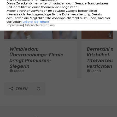
Diese Zwecke können unter Umständen auch
:
Genaue Standortdaten
und Identifikation durch Scannen von Endgeräten
.
Manche Partner verwenden für gewisse Zwecke berechtigtes
Interesse als Rechtsgrundlage für die Datenverarbeitung. Details
dazu, sowie die Möglichkeit Ihr Widerspruchsrecht auszuüben, sind hier
verfügbar
:
unsere
186
Partner
Impressum
|
Datenschutzrichtlinie
Wimbledon:
Berrettini m
Überraschungs-Finale
Kitzbühel-
bringt Premieren-
Titelverteid
Siegerin
verzichten
Tennis
Tennis
TEILEN