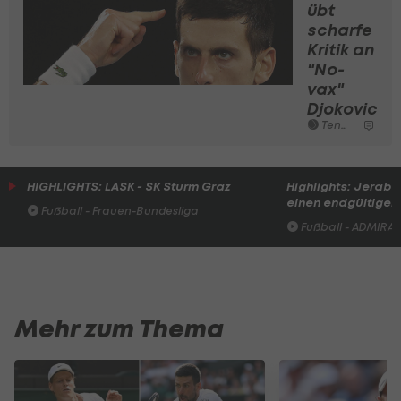
übt
scharfe
Kritik an
"No-
vax"
Djokovic
Tennis
HIGHLIGHTS: LASK - SK Sturm Graz
Highlights: Jerabe
einen endgültigen 
Fußball - Frauen-Bundesliga
Fußball - ADMIRAL 
Mehr zum Thema