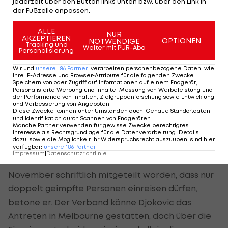
jederzeit über den Button links unten bzw. über den Link in
noch an, für die Einreise seines Sohnes kämpfen
der Fußzeile anpassen.
zu wollen: "Wenn sie ihn nicht in einer halben
ALLE
NUR
Stunde freilassen, werden wir uns auf den Straßen
AKZEPTIEREN
OPTIONEN
NOTWENDIGE
Tracking und
Weiter mit PUR-Abo
versammeln, das ist ein Kampf für uns alle."
Personalisierung
Wir und
unsere
186
Partner
verarbeiten personenbezogene Daten, wie
Ihre IP-Adresse und Browser-Attribute für die folgenden Zwecke
:
Australiens Regierung verteidigt
Speichern von oder Zugriff auf Informationen auf einem Endgerät;
Personalisierte Werbung und Inhalte, Messung von Werbeleistung und
Vorgehen
der Performance von Inhalten, Zielgruppenforschung sowie Entwicklung
und Verbesserung von Angeboten
.
Diese Zwecke können unter Umständen auch
:
Genaue Standortdaten
Der australische Premierminister Scott Morrison
und Identifikation durch Scannen von Endgeräten
.
Manche Partner verwenden für gewisse Zwecke berechtigtes
verteidigt die Entscheidung am
Interesse als Rechtsgrundlage für die Datenverarbeitung. Details
dazu, sowie die Möglichkeit Ihr Widerspruchsrecht auszuüben, sind hier
Donnerstagvormittag in einer Pressekonferenz.
verfügbar
:
unsere
186
Partner
Impressum
|
Datenschutzrichtlinie
Dem australischen Tennisverband sei schon im
November schriftlich mitgeteilt worden, dass nur
doppelt geimpfte Personen einreisen dürfen,
betone er. Der Verband könne Djokovic das
Antreten in Melbourne gestatten, doch über die