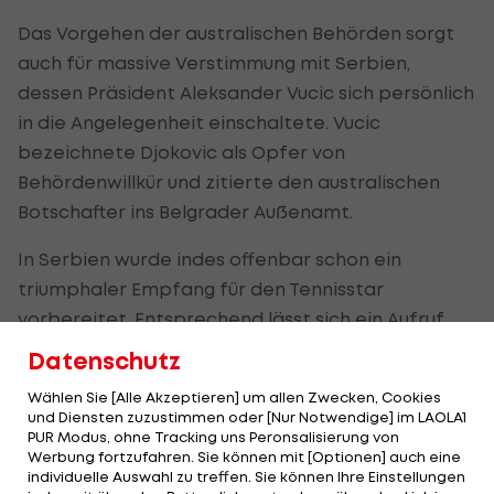
Das Vorgehen der australischen Behörden sorgt
auch für massive Verstimmung mit Serbien,
dessen Präsident Aleksander Vucic sich persönlich
in die Angelegenheit einschaltete. Vucic
bezeichnete Djokovic als Opfer von
Behördenwillkür und zitierte den australischen
Botschafter ins Belgrader Außenamt.
In Serbien wurde indes offenbar schon ein
triumphaler Empfang für den Tennisstar
vorbereitet. Entsprechend lässt sich ein Aufruf
von Djokovic' Vater Srdjan deuten. "Unser Stolz,
Datenschutz
unser Novak kehrt zurück. Wir alle müssen ihn so
Wählen Sie [Alle Akzeptieren] um allen Zwecken, Cookies
empfangen, wie es sich gehört", schreibt er auf
und Diensten zuzustimmen oder [Nur Notwendige] im LAOLA1
Instagram.
PUR Modus, ohne Tracking uns Peronsalisierung von
Werbung fortzufahren. Sie können mit [Optionen] auch eine
individuelle Auswahl zu treffen. Sie können Ihre Einstellungen
Wenige Stunden zuvor kündigte Srdjan Djokovic