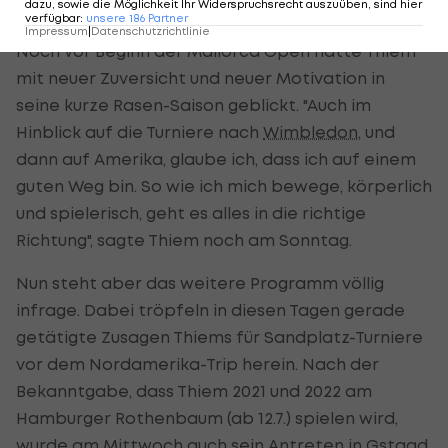
dazu, sowie die Möglichkeit Ihr Widerspruchsrecht auszuüben, sind hier
gegen Pablo Andujar (ESP).
verfügbar
:
unsere
186
Partner
Impressum
|
Datenschutzrichtlinie
Noch vor Beginn der Mallorca Open hatte Thiem
mit neuer Zuversicht und neuer Motivation in
seine kurze Rasen-Saison geblickt. "Auch im
Hinblick auf die Turniere nach
Wimbledon
, und
dann auf Amerika, glaube ich, dass ich auf einem
guten Weg bin. So wie ich mich bewege, körperlich
und spielerisch, geht es alles in die richtige
Richtung", sagte Thiem noch am Sonntag.
Nun steht aber das weitere Programm völlig
infrage. Dabei tröpfeln in diesen Tagen gerade
getätigte Zusagen Thiems für Sandplatz-Turniere
vor dem Nordamerika-Trip herein. Nach der
Bekanntgabe, dass Thiem 2021 und 2022 am
Hamburger Rothenbaum (ab 12.7.) spielen wird,
wurde am Mittwoch auch sein Antreten in Gstaad