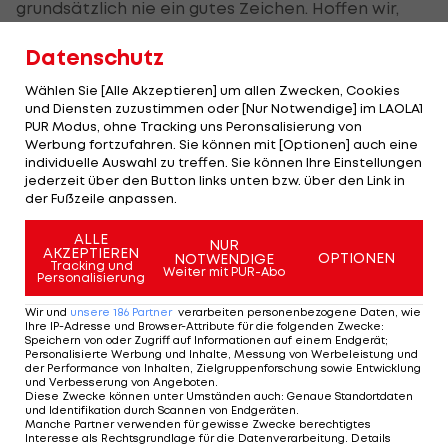
grundsätzlich nie ein gutes Zeichen. Hoffen wir,
dass es nur eine Verdrehung im Handgelenk war,
Datenschutz
mit dem Handwurzelknochen vielleicht eine
leichte Kapselverletzung", meinte der Deutsche.
Wählen Sie [Alle Akzeptieren] um allen Zwecken, Cookies
und Diensten zuzustimmen oder [Nur Notwendige] im LAOLA1
PUR Modus, ohne Tracking uns Peronsalisierung von
Für Thiem, der im vergangenen September mit
Werbung fortzufahren. Sie können mit [Optionen] auch eine
seinem ersten Grand-Slam-Titel überhaupt in
individuelle Auswahl zu treffen. Sie können Ihre Einstellungen
jederzeit über den Button links unten bzw. über den Link in
Flushing Meadows österreichische
der Fußzeile anpassen.
Sportgeschichte geschrieben hat, verläuft das
ALLE
Jahr 2021 damit weiter wie verhext. Körperliche
NUR
AKZEPTIEREN
OPTIONEN
NOTWENDIGE
Probleme sowie auch Motivationsschwierigkeiten
Tracking und
Weiter mit PUR-Abo
Personalisierung
hatten ihn u.a. zu einer siebenwöchigen Auszeit
Wir und
unsere
186
Partner
verarbeiten personenbezogene Daten, wie
bewogen. Zwar erreichte er in Madrid dann gleich
Ihre IP-Adresse und Browser-Attribute für die folgenden Zwecke
:
Speichern von oder Zugriff auf Informationen auf einem Endgerät;
das Halbfinale, dann folgte aber ein Achtelfinal-
Personalisierte Werbung und Inhalte, Messung von Werbeleistung und
der Performance von Inhalten, Zielgruppenforschung sowie Entwicklung
Aus in Rom, eine Auftakt-Niederlage in Lyon und -
und Verbesserung von Angeboten
.
Diese Zwecke können unter Umständen auch
:
Genaue Standortdaten
für ihn besonders schmerzhaft - eine Fünf-Satz-
und Identifikation durch Scannen von Endgeräten
.
Manche Partner verwenden für gewisse Zwecke berechtigtes
Niederlage in der ersten French-Open-Runde
Interesse als Rechtsgrundlage für die Datenverarbeitung. Details