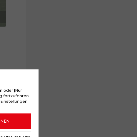
it
n oder [Nur
 fortzufahren.
 Einstellungen
ONEN
up
Attribute für die