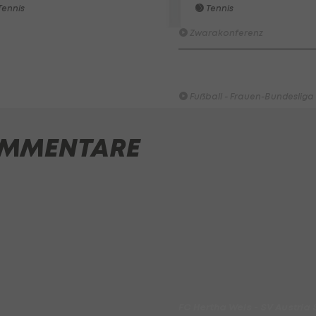
Wacker furios: Was ist in di
ennis
Tennis
möglich? I #Zwarakonferenz 
Zwarakonferenz
HIGHLIGHTS: Rapid-Frauen li
Bundesliga-Premiere ein Tor
Fußball - Frauen-Bundesliga
First Vienna FC 1894 - SK Rap
MMENTARE
Fußball - Frauen-Bundesliga
win2day Beach Tour PRO OPE
Entscheidung
Beachvolleyball - win2day B
Highlights: Neuzugang führt 
LigaZwa-Auftaktsieg
Fußball - ADMIRAL 2. Liga
FC Hertha Wels - SV Austria