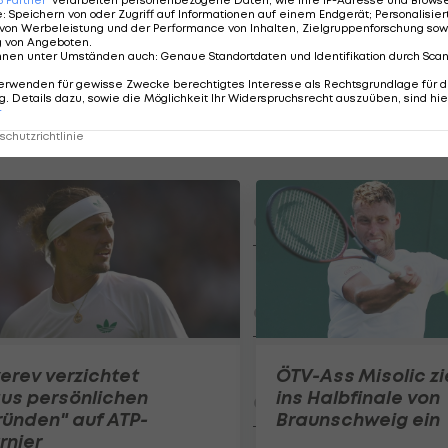
e
:
Speichern von oder Zugriff auf Informationen auf einem Endgerät; Personalisi
von Werbeleistung und der Performance von Inhalten, Zielgruppenforschung sow
g von Angeboten
.
nnen unter Umständen auch
:
Genaue Standortdaten und Identifikation durch Sca
erwenden für gewisse Zwecke berechtigtes Interesse als Rechtsgrundlage für d
Der legendäre Durchmar
. Details dazu, sowie die Möglichkeit Ihr Widerspruchsrecht auszuüben, sind hie
Tirol I #Zwarakonferenz Hi
r
Zwarakonferenz
chutzrichtlinie
Am Stammtisch bei Andy Ogr
Knett
Stammtisch
I schau a #LigaZWA - Die Hig
Runde)
I schau a LigaZWA
LASK-Traumstart: Sind die Li
erev verzichtet
ÖTV-Ass Misolic zi
Titelfavorit?
us persönlichen
ins Halbfinale von
Ansakonferenz
ünden" auf ATP-
Braunschweig ein
rnier