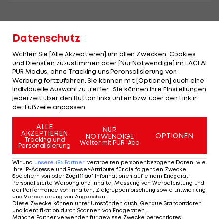
Thiem in Rom wieder mit Melzer
Datenschutz
Die Niederlage gegen Lajovic nimmt er aber
Wählen Sie [Alle Akzeptieren] um allen Zwecken, Cookies
und Diensten zuzustimmen oder [Nur Notwendige] im LAOLA1
relativ gelassen zur Kenntnis. "Er war einfach
PUR Modus, ohne Tracking uns Peronsalisierung von
besser, Ich hatte kleine Chancen, aber die sind
Werbung fortzufahren. Sie können mit [Optionen] auch eine
individuelle Auswahl zu treffen. Sie können Ihre Einstellungen
mir aus meinen Händen geglitten. Alles in allem
jederzeit über den Button links unten bzw. über den Link in
geht die Niederlage in Ordnung. Das ist eben ein
der Fußzeile anpassen.
Masters-Turnier. Eine ein bisschen schlechtere
ALLE
Leistung reicht, um draußen zu sein."
NUR
AKZEPTIEREN
OPTIONEN
NOTWENDIGE
Tracking und
Weiter mit PUR-Abo
Personalisierung
Bereits am Freitag steigt Thiem in den Flieger
Wir und
unsere
186
Partner
verarbeiten personenbezogene Daten, wie
Richtung Barcelona, wo in der kommenden Woche
Ihre IP-Adresse und Browser-Attribute für die folgenden Zwecke
:
das
ATP
-500-Turnier auf dem Programm steht. "Ich
Speichern von oder Zugriff auf Informationen auf einem Endgerät;
Personalisierte Werbung und Inhalte, Messung von Werbeleistung und
bin für Barcelona topmotiviert und schaue, dass
der Performance von Inhalten, Zielgruppenforschung sowie Entwicklung
und Verbesserung von Angeboten
.
ich so schnell wie möglich wieder in den
Diese Zwecke können unter Umständen auch
:
Genaue Standortdaten
und Identifikation durch Scannen von Endgeräten
.
Turniermodus komme", kündigt Thiem an.
Manche Partner verwenden für gewisse Zwecke berechtigtes