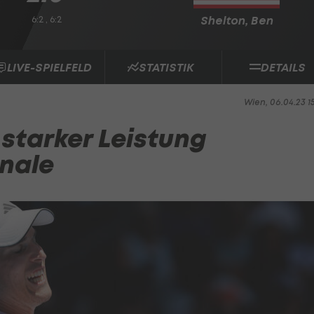
6:2 , 6:2
Shelton, Ben
LIVE-SPIELFELD
STATISTIK
DETAILS
Wien, 06.04.23 1
starker Leistung
inale