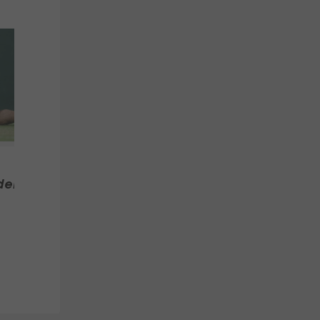
Wimbledon-
Wi
Halbfinale heute:
Ha
Jannik Sinner - Novak
Tay
Djokovic
Al
der
Tennis
Te