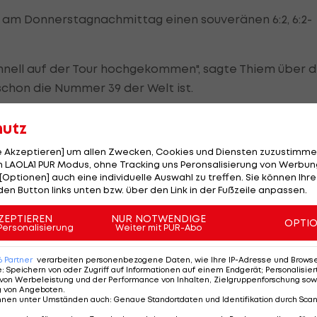
t am Donnerstagnachmittag einen souveränen 6:2, 6:2-
chnell auf der Tour hochgekommen", sagte Thiem über 
schon die Nummer 39 der Welt ist.
 war aber erst sein zweites Match auf Sand. Ich habe
hutz
len können. Wenn Ben noch mehr Matchpraxis sammelt
le Akzeptieren] um allen Zwecken, Cookies und Diensten zuzustimme
eler werden", so Thiem.
 LAOLA1 PUR Modus, ohne Tracking uns Peronsalisierung von Werbung
[Optionen] auch eine individuelle Auswahl zu treffen. Sie können Ihre
sser für mich. Die Bedingungen sind mir heute sicherli
den Button links unten bzw. über den Link in der Fußzeile anpassen.
en Spin gut an. Ich bin sehr glücklich, dass ich im
ZEPTIEREN
NUR NOTWENDIGE
OPTI
 besser. Ich liebe die Sandplatz-Saison. Jeder Sieg und
Personalisierung
Weiter mit PUR-Abo
6
Partner
verarbeiten personenbezogene Daten, wie Ihre IP-Adresse und Browser-
e
:
Speichern von oder Zugriff auf Informationen auf einem Endgerät; Personalisi
der mit dem an vier gesetzten Spanier Roberto
von Werbeleistung und der Performance von Inhalten, Zielgruppenforschung sow
g von Angeboten
.
n Halys zu tun.
nnen unter Umständen auch
:
Genaue Standortdaten und Identifikation durch Sca