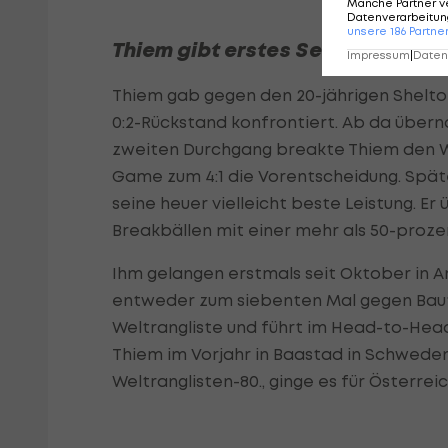
Manche Partner v
Datenverarbeitung
unsere
186
Partne
Thiem gibt erstes Service-Game
Impressum
|
Datens
Thiem gab gegen den 20-jährigen Shelto
0:2-Rückstand konfrontiert. Ab da über
zweiten Durchgang breakte Thiem den Welt
Game zum 4:1 die Vorentscheidung. Spä
seine heuer vielleicht beste Leistung. Er
Breakbällen mit einer mehr als 50-prozen
Ihm gelangen erstmals seit Oktober in A
entweder zum siebenten Mal gegen Bauti
Weltrangliste und führt im Head-to-Head 
Thiem im Vorjahr in Baastad in Schweden
Weltranglisten-80., ginge es für Österre