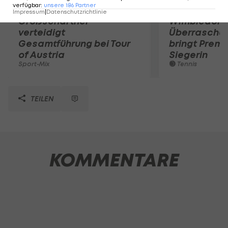
verfügbar
:
unsere
186
Partner
Impressum
|
Datenschutzrichtlinie
Großschartner
Wimbledon:
verteidigt
Überraschun
Gesamtführung bei Tour
bringt Premi
of Austria
Siegerin
Sport-Mix
Tennis
TEILEN
KOMMENTARE