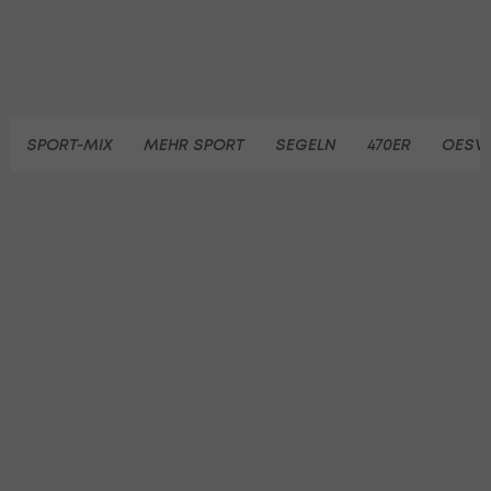
SPORT-MIX
MEHR SPORT
SEGELN
470ER
OESV