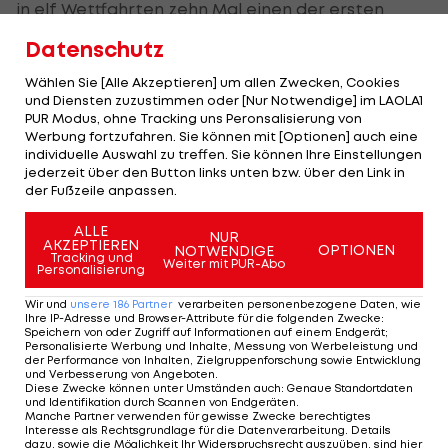
in elf Wettfahrten zehn Mal einen der ersten
beiden Plätze belegt und krönte sich damit zu
Datenschutz
Junioren-Weltmeistern.
Wählen Sie [Alle Akzeptieren] um allen Zwecken, Cookies
und Diensten zuzustimmen oder [Nur Notwendige] im LAOLA1
Zuvor hatte das rot-weiß-rote Gespann Keanu
PUR Modus, ohne Tracking uns Peronsalisierung von
Prettner/Jakob Flachberger im 49er bereits eine
Werbung fortzufahren. Sie können mit [Optionen] auch eine
individuelle Auswahl zu treffen. Sie können Ihre Einstellungen
Silbermedaille bei den Junioren-
jederzeit über den Button links unten bzw. über den Link in
Weltmeisterschaften in Polen errungen.
der Fußzeile anpassen.
ALLE
NUR
AKZEPTIEREN
OPTIONEN
NOTWENDIGE
Mehr zum Thema
Tracking und
Weiter mit PUR-Abo
Personalisierung
Wir und
unsere
186
Partner
verarbeiten personenbezogene Daten, wie
Ihre IP-Adresse und Browser-Attribute für die folgenden Zwecke
:
Speichern von oder Zugriff auf Informationen auf einem Endgerät;
Personalisierte Werbung und Inhalte, Messung von Werbeleistung und
der Performance von Inhalten, Zielgruppenforschung sowie Entwicklung
und Verbesserung von Angeboten
.
Diese Zwecke können unter Umständen auch
:
Genaue Standortdaten
und Identifikation durch Scannen von Endgeräten
.
Manche Partner verwenden für gewisse Zwecke berechtigtes
Interesse als Rechtsgrundlage für die Datenverarbeitung. Details
dazu, sowie die Möglichkeit Ihr Widerspruchsrecht auszuüben, sind hier