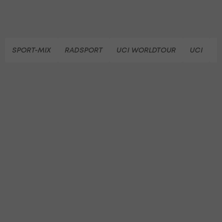
SPORT-MIX
RADSPORT
UCI WORLDTOUR
UCI
B