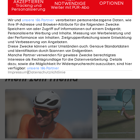
AKZEPTIEREN
OPTIONEN
NOTWENDIGE
Tracking und
Weiter mit PUR-Abo
Personalisierung
Wir und
unsere
186
Partner
verarbeiten personenbezogene Daten, wie
Highlights: Amstetten schießt Admira in
Highlights: Nach 
Ihre IP-Adresse und Browser-Attribute für die folgenden Zwecke
:
die Krise
Austria Salzburg s
Speichern von oder Zugriff auf Informationen auf einem Endgerät;
Personalisierte Werbung und Inhalte, Messung von Werbeleistung und
Fußball - ADMIRAL 2. Liga
Fußball - ADMIRAL 
der Performance von Inhalten, Zielgruppenforschung sowie Entwicklung
und Verbesserung von Angeboten
.
Diese Zwecke können unter Umständen auch
:
Genaue Standortdaten
und Identifikation durch Scannen von Endgeräten
.
Manche Partner verwenden für gewisse Zwecke berechtigtes
Interesse als Rechtsgrundlage für die Datenverarbeitung. Details
dazu, sowie die Möglichkeit Ihr Widerspruchsrecht auszuüben, sind hier
verfügbar
:
unsere
186
Partner
Impressum
|
Datenschutzrichtlinie
Mehr zum Thema