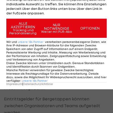
Mont Ventoux Eintritt verlangen", sagt der Bayer
individuelle Auswahl zu treffen. Sie können Ihre Einstellungen
zur deutschen Nachrichtenagentur dpa. Selbst
jederzeit über den Button links unten bzw. über den Link in
der Fußzeile anpassen.
bei einem Beitrag von zwei oder drei Euro käme
eine schöne Summe zusammen.
ALLE
NUR
AKZEPTIEREN
OPTIONEN
NOTWENDIGE
Tracking und
Weiter mit PUR-Abo
Die Teams bieten beim weltweit wichtigsten
Personalisierung
Radrennen die große Show für das Fernsehen, die
Wir und
unsere
186
Partner
verarbeiten personenbezogene Daten, wie
Ihre IP-Adresse und Browser-Attribute für die folgenden Zwecke
:
TV-Gelder gehen aber an die Rennorganisatoren
Speichern von oder Zugriff auf Informationen auf einem Endgerät;
Personalisierte Werbung und Inhalte, Messung von Werbeleistung und
oder den Weltverband. Die Mannschaften müssen
der Performance von Inhalten, Zielgruppenforschung sowie Entwicklung
und Verbesserung von Angeboten
.
ihr Budget nahezu komplett durch Sponsoren
Diese Zwecke können unter Umständen auch
:
Genaue Standortdaten
und Identifikation durch Scannen von Endgeräten
.
abdecken. "Die Teams kämpfen alle. Wir
Manche Partner verwenden für gewisse Zwecke berechtigtes
finanzieren uns zu 95 Prozent aus
Interesse als Rechtsgrundlage für die Datenverarbeitung. Details
dazu, sowie die Möglichkeit Ihr Widerspruchsrecht auszuüben, sind hier
Sponsoreneinnahmen. Beim FC Bayern sind es 25
verfügbar
:
unsere
186
Partner
Impressum
|
Datenschutzrichtlinie
Prozent", sagt Denk.
Eintrittsgelder für Bergetappen könnten
zwischen Organisatoren und Teams aufgeteilt
werden.