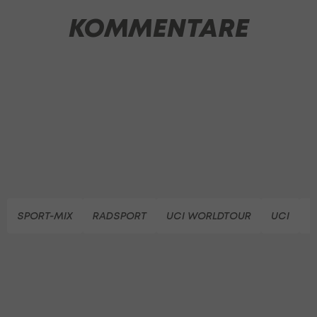
KOMMENTARE
SPORT-MIX
RADSPORT
UCI WORLDTOUR
UCI
B