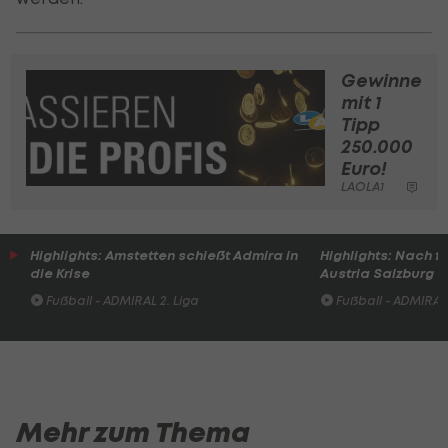
Gewinne
mit 1
Tipp
250.000
Euro!
LAOLA1
Highlights: Amstetten schießt Admira in
Highlights: Nach 
die Krise
Austria Salzburg s
Fußball - ADMIRAL 2. Liga
Fußball - ADMIRAL 
Mehr zum Thema