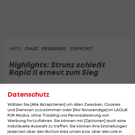
INFO
CHAT
ERGEBNIS
SUPPORT
Highlights: Strunz schießt
Rapid II erneut zum Sieg
Die Jungrapidler schließen die Saison in Graz
Datenschutz
zufriedenstellend ab.
Wählen Sie [Alle Akzeptieren] um allen Zwecken, Cookies
und Diensten zuzustimmen oder [Nur Notwendige] im LAOLA1
PUR Modus, ohne Tracking uns Peronsalisierung von
Werbung fortzufahren. Sie können mit [Optionen] auch eine
individuelle Auswahl zu treffen. Sie können Ihre Einstellungen
jederzeit über den Button links unten bzw. über den Link in