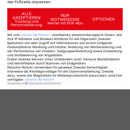
der Fußzeile anpassen.
ALLE
NUR
AKZEPTIEREN
OPTIONEN
NOTWENDIGE
Tracking und
Weiter mit PUR-Abo
Personalisierung
Wir und
unsere
186
Partner
verarbeiten personenbezogene Daten, wie
Ihre IP-Adresse und Browser-Attribute für die folgenden Zwecke
:
Speichern von oder Zugriff auf Informationen auf einem Endgerät;
Personalisierte Werbung und Inhalte, Messung von Werbeleistung und
der Performance von Inhalten, Zielgruppenforschung sowie Entwicklung
und Verbesserung von Angeboten
.
Diese Zwecke können unter Umständen auch
:
Genaue Standortdaten
und Identifikation durch Scannen von Endgeräten
.
Manche Partner verwenden für gewisse Zwecke berechtigtes
Interesse als Rechtsgrundlage für die Datenverarbeitung. Details
dazu, sowie die Möglichkeit Ihr Widerspruchsrecht auszuüben, sind hier
verfügbar
:
unsere
186
Partner
Impressum
|
Datenschutzrichtlinie