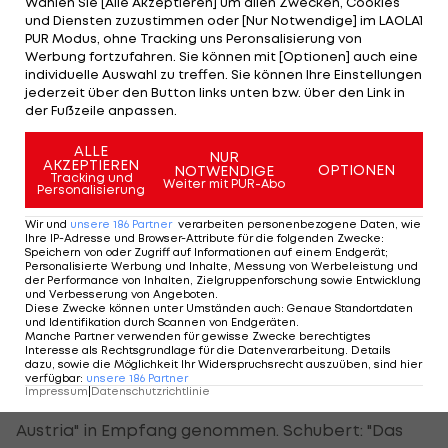
Wählen Sie [Alle Akzeptieren] um allen Zwecken, Cookies
Und dass Sportklettern nun Olympia-Status hat,
und Diensten zuzustimmen oder [Nur Notwendige] im LAOLA1
taugt Schubert ungemein. An Sommerspielen
PUR Modus, ohne Tracking uns Peronsalisierung von
Werbung fortzufahren. Sie können mit [Optionen] auch eine
habe er freilich schon vorher immer Gefallen
individuelle Auswahl zu treffen. Sie können Ihre Einstellungen
gefunden. "Ich bin ein extrem sportbegeisterter
jederzeit über den Button links unten bzw. über den Link in
der Fußzeile anpassen.
Mensch, habe immer schon die Spiele mitverfolgt",
verriet der achtfache WM-Medaillengewinner. "Ich
ALLE
NUR
AKZEPTIEREN
habe Usain Bolt gesehen, als er auf das Podium
OPTIONEN
NOTWENDIGE
Tracking und
Weiter mit PUR-Abo
Personalisierung
raufgeklettert ist. Dann selbst einmal so einer zu
sein, der da raufklettert, das ist einfach ein
Wir und
unsere
186
Partner
verarbeiten personenbezogene Daten, wie
Ihre IP-Adresse und Browser-Attribute für die folgenden Zwecke
:
Riesentraum, der in Erfüllung geht."
Speichern von oder Zugriff auf Informationen auf einem Endgerät;
Personalisierte Werbung und Inhalte, Messung von Werbeleistung und
der Performance von Inhalten, Zielgruppenforschung sowie Entwicklung
Das gilt es natürlich zu feiern, und damit wurde
und Verbesserung von Angeboten
.
Diese Zwecke können unter Umständen auch
:
Genaue Standortdaten
gleich im Olympischen Dorf begonnen. Als
und Identifikation durch Scannen von Endgeräten
.
Manche Partner verwenden für gewisse Zwecke berechtigtes
Schubert um 1.00 Uhr (Ortszeit) dort rund drei
Interesse als Rechtsgrundlage für die Datenverarbeitung. Details
dazu, sowie die Möglichkeit Ihr Widerspruchsrecht auszuüben, sind hier
Stunden nach Ende des Bewerbs ankam, wurde er
verfügbar
:
unsere
186
Partner
Impressum
|
Datenschutzrichtlinie
von einem großen Aufgebot des "Olympic Team
Austria" in Empfang genommen. Schubert: "Das