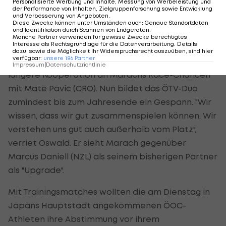
Personalisierte Werbung und Inhalte, Messung von Werbeleistung und
Oswald sieht Marach als "Upgrade"
der Performance von Inhalten, Zielgruppenforschung sowie Entwicklung
und Verbesserung von Angeboten
.
Diese Zwecke können unter Umständen auch
:
Genaue Standortdaten
und Identifikation durch Scannen von Endgeräten
.
Dass es zwischen Marach und Oswald gut
Manche Partner verwenden für gewisse Zwecke berechtigtes
Interesse als Rechtsgrundlage für die Datenverarbeitung. Details
funktioniert, hatten sie 2017 mit einem Turniersieg
dazu, sowie die Möglichkeit Ihr Widerspruchsrecht auszuüben, sind hier
verfügbar
:
unsere
186
Partner
in Gstaad bewiesen. Damals scheiterte eine
Impressum
|
Datenschutzrichtlinie
längere Kooperation an Marachs Race-Chancen
mit Mate Pavic (CRO). Nun bildet das ÖTV-Duo
zumindest bis zum Jahresende ein Gespann. "Wir
wissen, dass wir gut zusammenspielen können. Wir
verstehen uns gut auch außerhalb vom Platz",
verriet Oswald. Er sieht Marach gegenüber
Marcus Daniell (NZL) als seinem bisherigen Partner
als "Upgrade".
Mit Trainingsmatches wollten die am Dienstag in
Japans Hauptstadt angekommenen ÖOC-
Athleten ihre Abstimmung vor ihrem