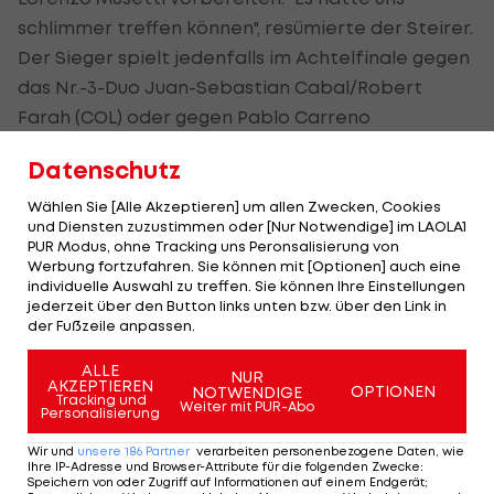
schlimmer treffen können", resümierte der Steirer.
Der Sieger spielt jedenfalls im Achtelfinale gegen
das Nr.-3-Duo Juan-Sebastian Cabal/Robert
Farah (COL) oder gegen Pablo Carreno
Busta/Alejandro Davidovich Fokina (ESP).
Datenschutz
Wählen Sie [Alle Akzeptieren] um allen Zwecken, Cookies
und Diensten zuzustimmen oder [Nur Notwendige] im LAOLA1
(Text wird unter dem Video fortgesetzt)
PUR Modus, ohne Tracking uns Peronsalisierung von
Werbung fortzufahren. Sie können mit [Optionen] auch eine
individuelle Auswahl zu treffen. Sie können Ihre Einstellungen
jederzeit über den Button links unten bzw. über den Link in
der Fußzeile anpassen.
Der legendäre Durchmarsch des FC
Am Stammtisch bei
ALLE
Wacker Tirol I #Zwarakonferenz History
Christopher Knett
NUR
AKZEPTIEREN
OPTIONEN
NOTWENDIGE
Tracking und
Zwarakonferenz
Stammtisch
Weiter mit PUR-Abo
Personalisierung
Wir und
unsere
186
Partner
verarbeiten personenbezogene Daten, wie
Ihre IP-Adresse und Browser-Attribute für die folgenden Zwecke
:
Speichern von oder Zugriff auf Informationen auf einem Endgerät;