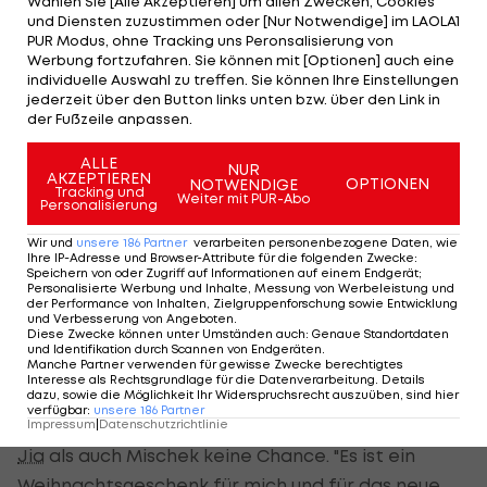
Wählen Sie [Alle Akzeptieren] um allen Zwecken, Cookies
Top-12, letztes Jahr war dies in Linz mit einem
und Diensten zuzustimmen oder [Nur Notwendige] im LAOLA1
Finalsieg gegen Robert Gardos der Fall.
PUR Modus, ohne Tracking uns Peronsalisierung von
Werbung fortzufahren. Sie können mit [Optionen] auch eine
individuelle Auswahl zu treffen. Sie können Ihre Einstellungen
Der Frankreich-Legionär fehlte diesmal, da er in
jederzeit über den Button links unten bzw. über den Link in
Spanien weilt und eine Anreise während der
der Fußzeile anpassen.
Coronavirus-Pandemie problematisch gewesen
ALLE
NUR
wäre. Fegerl war aufgrund von Handproblemen
AKZEPTIEREN
OPTIONEN
NOTWENDIGE
Tracking und
Weiter mit PUR-Abo
leicht gehandicapt. "Ich versuche jetzt ein paar
Personalisierung
Tage weniger und Therapie zu machen und hoffe,
Wir und
unsere
186
Partner
verarbeiten personenbezogene Daten, wie
Ihre IP-Adresse und Browser-Attribute für die folgenden Zwecke
:
dass es im neuen Jahr besser geht", sagt der
Speichern von oder Zugriff auf Informationen auf einem Endgerät;
Deutschland
Personalisierte Werbung und Inhalte, Messung von Werbeleistung und
-Legionär.
der Performance von Inhalten, Zielgruppenforschung sowie Entwicklung
und Verbesserung von Angeboten
.
Diese Zwecke können unter Umständen auch
:
Genaue Standortdaten
Bei den Damen fehlte mit Sofia Polcanova
und Identifikation durch Scannen von Endgeräten
.
Österreichs Topspielerin und Titelverteidigerin, da
Manche Partner verwenden für gewisse Zwecke berechtigtes
Interesse als Rechtsgrundlage für die Datenverarbeitung. Details
sie noch nicht ganz fit ist. Liu Yuan nutzt die Gunst
dazu, sowie die Möglichkeit Ihr Widerspruchsrecht auszuüben, sind hier
verfügbar
:
unsere
186
Partner
der Stunde und lässt sowohl Vorjahresfinalistin
Liu
Impressum
|
Datenschutzrichtlinie
Jia
als auch Mischek keine Chance. "Es ist ein
Weihnachtsgeschenk für mich und für das neue