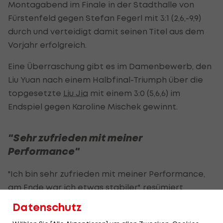
Montagabend im Finale in der Stadthalle von
Fürstenfeld gegen Stefan Fegerl mit 3:1 (2,6,-9,9)
durch und verteidigt damit seinen Titel aus dem
Vorjahr erfolgreich.
Eine Überraschung gibt es im Damenbewerb, den
Liu Yuan nach einem Halbfinal-Triumph über die
topgesetzte
Liu Jia
mit einem 3:0 (5,6,6) im
Endspiel gegen Karoline Mischek gewinnt.
"Sehr zufrieden mit meiner
Performance"
"Ich bin sehr zufrieden mit meiner Performance,
am Ende war ich etwas stabiler", resümiert
Habesohn im ORF-Interview. Zum bereits fünften
Datenschutz
Mal siegt der Weltranglisten-44. beim Austria-