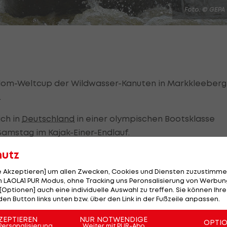
Foto: © GEPA
alom-Weltcup der Wildwasser-Kanuten in Markkleeberg
.
ich in
Deutschland
in einer olympischen Bootsklasse
amstag im Kajak-Einer-Endlauf.
hutz
nter der Australierin Jessica Fox souverän in das Fina
le Akzeptieren] um allen Zwecken, Cookies und Diensten zuzustimme
 LAOLA1 PUR Modus, ohne Tracking uns Peronsalisierung von Werbung
che Andrea Herzog vor der Tschechin Tereza Fiserova (2
[Optionen] auch eine individuelle Auswahl zu treffen. Sie können Ihre
den Button links unten bzw. über den Link in der Fußzeile anpassen.
/+8,89) und Fox, die am Samstag den Kajak-Bewerb
ZEPTIEREN
NUR NOTWENDIGE
OPTI
Personalisierung
Weiter mit PUR-Abo