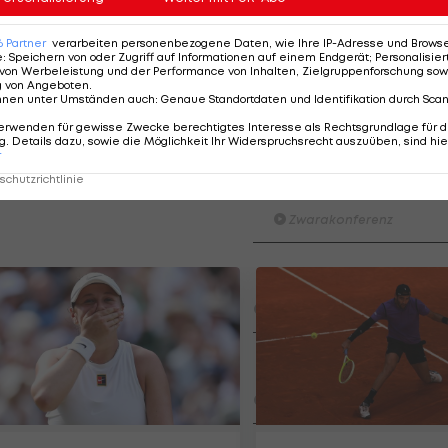
st nach Tokio. Mein Ziel ist ein Finale, vielleicht wird
6
Partner
verarbeiten personenbezogene Daten, wie Ihre IP-Adresse und Browser-
nerin. Man freue sich über die steigende Formkurve,
e
:
Speichern von oder Zugriff auf Informationen auf einem Endgerät; Personalisi
von Werbeleistung und der Performance von Inhalten, Zielgruppenforschung sow
. "Jetzt steht zwei Wochen lang Heim-Training auf dem
g von Angeboten
.
nnen unter Umständen auch
:
Genaue Standortdaten und Identifikation durch Sca
h Tokio."
erwenden für gewisse Zwecke berechtigtes Interesse als Rechtsgrundlage für d
. Details dazu, sowie die Möglichkeit Ihr Widerspruchsrecht auszuüben, sind hie
r
Der legendäre Durchmar
chutzrichtlinie
Tirol I #Zwarakonferenz Hi
Zwarakonferenz
Am Stammtisch bei Andy Ogr
Knett
Stammtisch
I schau a #LigaZWA - Die Hig
Runde)
I schau a LigaZWA
LASK-Traumstart: Sind die Li