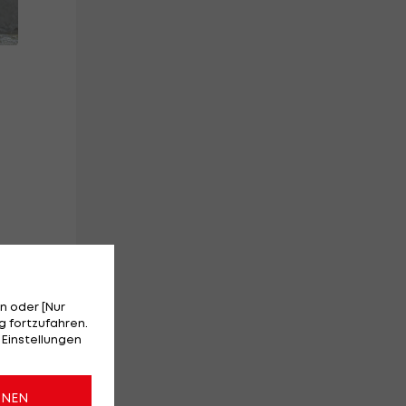
le
n oder [Nur
 fortzufahren.
 Einstellungen
ONEN