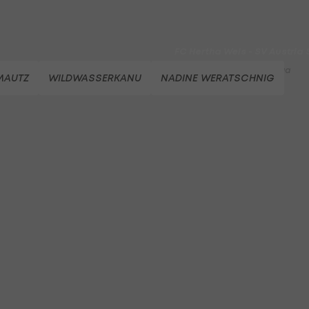
LigaZwa-Auftaktsieg
Fußball - ADMIRAL 2. Liga
FC Hertha Wels - SV Austria
Fußball - ADMIRAL 2. Liga
MAUTZ
WILDWASSERKANU
NADINE WERATSCHNIG