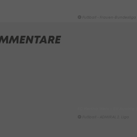
HIGHLIGHTS: Rapid-Frauen li
Bundesliga-Premiere ein Tor
Fußball - Frauen-Bundesliga
First Vienna FC 1894 - SK Rap
MMENTARE
Fußball - Frauen-Bundesliga
win2day Beach Tour PRO OPE
Entscheidung
Beachvolleyball - win2day B
Highlights: Neuzugang führt 
LigaZwa-Auftaktsieg
Fußball - ADMIRAL 2. Liga
FC Hertha Wels - SV Austria
Fußball - ADMIRAL 2. Liga