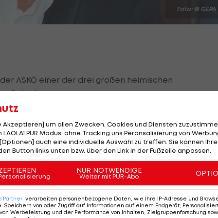
Foto: © GEPA
 der ASKÖ einer der drei großen heimischen
en Präsidenten.
hutz
lung am Samstag Christian Purrer zum neuen
le Akzeptieren] um allen Zwecken, Cookies und Diensten zuzustimme
Amt von Siegfried Robatscher, der seit 2005 an der
 LAOLA1 PUR Modus, ohne Tracking uns Peronsalisierung von Werbung
[Optionen] auch eine individuelle Auswahl zu treffen. Sie können Ihre
den Button links unten bzw. über den Link in der Fußzeile anpassen.
anzreferent in der Bundesorganisation des ASVÖ und is
ZEPTIEREN
NUR NOTWENDIGE
OPTI
mark. Im Zivilberuf ist der 65-Jährige Vorstandssprec
Personalisierung
Weiter mit PUR-Abo
6
Partner
verarbeiten personenbezogene Daten, wie Ihre IP-Adresse und Browser-
e
:
Speichern von oder Zugriff auf Informationen auf einem Endgerät; Personalisi
von Werbeleistung und der Performance von Inhalten, Zielgruppenforschung sow