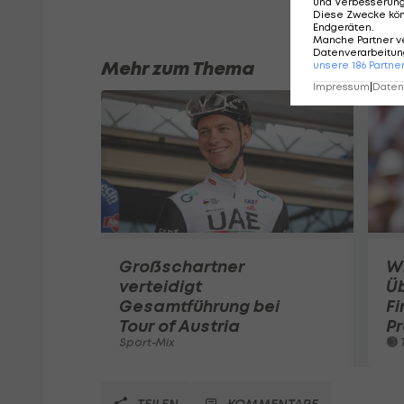
und Verbesserun
Diese Zwecke kö
Endgeräten
.
Manche Partner v
Datenverarbeitung
Mehr zum Thema
unsere
186
Partne
Impressum
|
Datens
Großschartner
W
verteidigt
Ü
Gesamtführung bei
Fi
Tour of Austria
Pr
Sport-Mix
T
TEILEN
KOMMENTARE