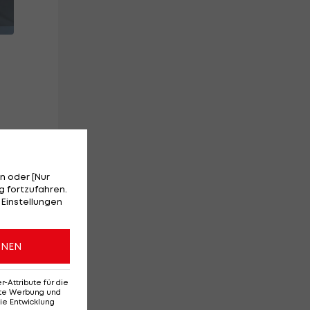
n oder [Nur
 fortzufahren.
 Einstellungen
t
ONEN
her
Attribute für die
erte Werbung und
ie Entwicklung