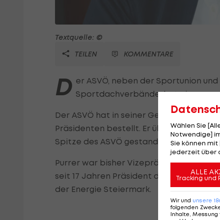
Textquelle: ©
TEILEN
KOMMENTARE
D
er ASVÖ, neben der Sportunion und
Sportdachverbände, hat einen neu
Datensc
Der ASVÖ hat in seiner Generalversamm
Wählen Sie [Al
Präsidenten bestellt. Er übernimmt das 
Notwendige] im
Spitze des ASVÖ gestanden war.
Sie können mit 
jederzeit über 
Purrer war bisher Vizepräsident und Fin
ALLE AK
seit 17 Jahren Präsident des ASVÖ-Steier
Tracking und 
der Energie Steiermark.
Wir und
unsere
18
folgenden Zweck
Inhalte, Messung 