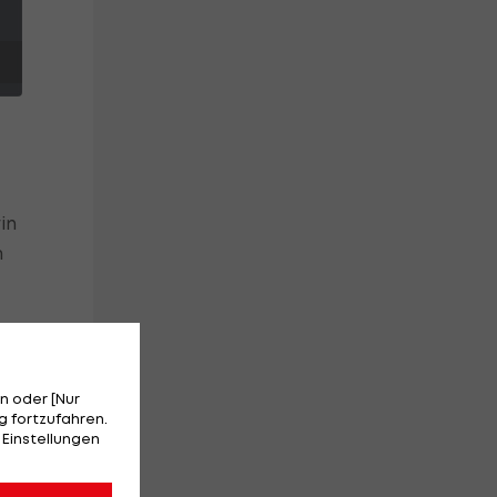
in
m
n oder [Nur
m
 fortzufahren.
 Einstellungen