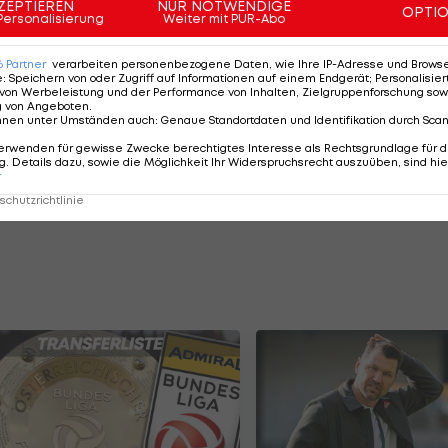
ZEPTIEREN
NUR NOTWENDIGE
OPTI
Personalisierung
Weiter mit PUR-Abo
6
Partner
verarbeiten personenbezogene Daten, wie Ihre IP-Adresse und Browser-
e
:
Speichern von oder Zugriff auf Informationen auf einem Endgerät; Personalisi
von Werbeleistung und der Performance von Inhalten, Zielgruppenforschung sow
g von Angeboten
.
es wurde klarerweise U20-Siebenkampf-Weltmeisterin
nnen unter Umständen auch
:
Genaue Standortdaten und Identifikation durch Sca
dant holte sich der Dreisprung-Junioren-WM-Vierte
erwenden für gewisse Zwecke berechtigtes Interesse als Rechtsgrundlage für d
. Details dazu, sowie die Möglichkeit Ihr Widerspruchsrecht auszuüben, sind hie
r
chutzrichtlinie
strian Athletics Award am 20. Februar 2017 in Wien.