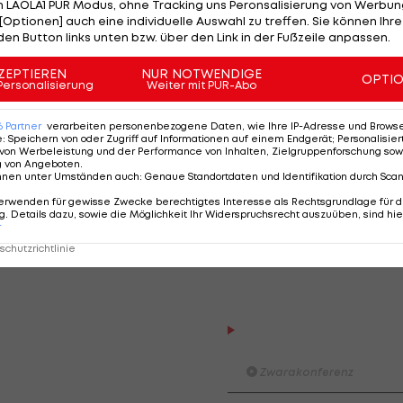
 LAOLA1 PUR Modus, ohne Tracking uns Peronsalisierung von Werbung
 er ist gebürtiger Rumäne mit Wohnsitzen in Wien und
[Optionen] auch eine individuelle Auswahl zu treffen. Sie können Ihre
rreich - für das Entgegenkommen. "Rein rechtlich
den Button links unten bzw. über den Link in der Fußzeile anpassen.
gen Rückzahlung nicht verpflichtet gewesen", sagte
ZEPTIEREN
NUR NOTWENDIGE
OPTI
 Weihnachtsgeschenk. Die zwei Millionen seien umgeh
Personalisierung
Weiter mit PUR-Abo
rden.
6
Partner
verarbeiten personenbezogene Daten, wie Ihre IP-Adresse und Browser-
e
:
Speichern von oder Zugriff auf Informationen auf einem Endgerät; Personalisi
tten zu Neuwahlen des ÖJV-Präsidiums geführt. Poige
von Werbeleistung und der Performance von Inhalten, Zielgruppenforschung sow
g von Angeboten
.
tschera gewählt. Das Sportministerium unter dem
nnen unter Umständen auch
:
Genaue Standortdaten und Identifikation durch Sca
trache hatte nach Zuerkennung der WM 2018 ein Dritte
erwenden für gewisse Zwecke berechtigtes Interesse als Rechtsgrundlage für d
. Details dazu, sowie die Möglichkeit Ihr Widerspruchsrecht auszuüben, sind hie
n übernommen. Als die zweite Rate nicht bezahlt wurde
r
 dem ÖJV die WM, die schließlich in Budapest
chutzrichtlinie
Der legendäre Durchmar
Tirol I #Zwarakonferenz Hi
Zwarakonferenz