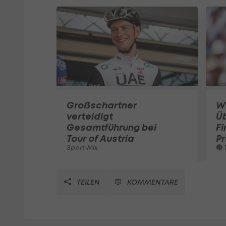
Großschartner
W
verteidigt
Ü
Gesamtführung bei
Fi
Tour of Austria
Pr
Sport-Mix
T
TEILEN
KOMMENTARE