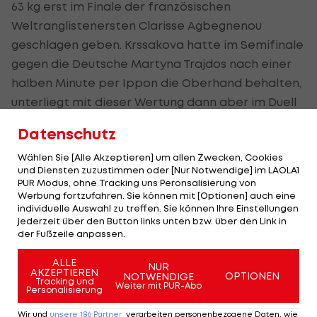
63 kg erst im Finale der französischen
Weltranglistenersten Clarisse Agbegnenou
geschlagen geben. Krssakova hatte im Semifinale
gegen die Deutsche Martyna Trajdos nach einer
halben Minute per Ippon die Oberhand behalten,
unterliegt mit dieser Wertung dann aber im Duell
um Gold nach wenigen Sekunden.
Datenschutz
Mit Krssakovas Medaillengewinn geht die ÖJV-
Wählen Sie [Alle Akzeptieren] um allen Zwecken, Cookies
Erfolgsserie bei Europameisterschaften weiter.
und Diensten zuzustimmen oder [Nur Notwendige] im LAOLA1
PUR Modus, ohne Tracking uns Peronsalisierung von
Seit 2013 gewann Judo Austria immer zumindest
Werbung fortzufahren. Sie können mit [Optionen] auch eine
eine Medaille. Den bisher letzten EM-Titel gab es
individuelle Auswahl zu treffen. Sie können Ihre Einstellungen
jederzeit über den Button links unten bzw. über den Link in
2011 in Istanbul durch Sabrina Filzmoser (-57 kg).
der Fußzeile anpassen.
ALLE
NUR
HIGHLIGHTS: LASK - SK Sturm Graz
ADMIRAL Hüttenga
AKZEPTIEREN
OPTIONEN
NOTWENDIGE
Tracking und
erzielt das Tor der
Weiter mit PUR-Abo
Fußball - Frauen-Bundesliga
Personalisierung
Hüttengaudi
Wir und
unsere
186
Partner
verarbeiten personenbezogene Daten, wie