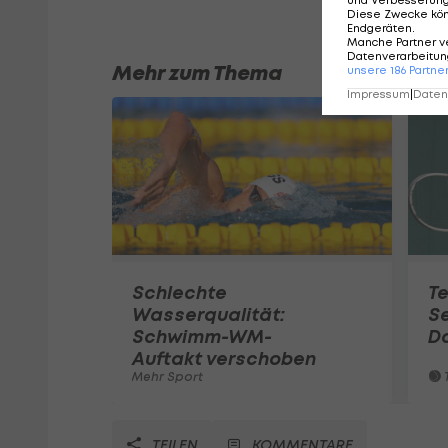
und Verbesserun
Diese Zwecke kö
Endgeräten
.
Manche Partner v
Datenverarbeitung
Mehr zum Thema
unsere
186
Partne
Impressum
|
Datens
Schlechte
Te
Wasserqualität:
Se
Schwimm-WM-
D
Auftakt verschoben
Mehr Sport
T
TEILEN
KOMMENTARE