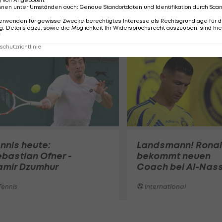
g von Angeboten
.
nnen unter Umständen auch
:
Genaue Standortdaten und Identifikation durch Sca
erwenden für gewisse Zwecke berechtigtes Interesse als Rechtsgrundlage für d
. Details dazu, sowie die Möglichkeit Ihr Widerspruchsrecht auszuüben, sind hie
r
chutzrichtlinie
nnis heute:
Landsmann! Rona
bastian Ofner -
bekommt neuen
amir Dzumhur
Coach bei Al-Nass
ennis
International