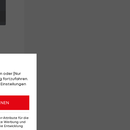
er
n oder [Nur
ch
 fortzufahren.
 Einstellungen
ONEN
Attribute für die
erte Werbung und
ie Entwicklung