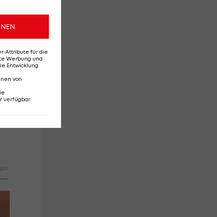
ONEN
Attribute für die
erte Werbung und
ie Entwicklung
nnen von
ie
r verfügbar
:
urm
iga