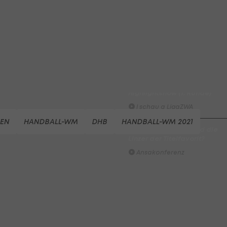
#Zwarakonferenz History
Zwarakonferenz
Am Stammtisch bei Andy
Ogris: Christopher Knett
Stammtisch
I schau a #LigaZWA - Die
Highlightshow (1. Runde)
I schau a LigaZWA
IEN
HANDBALL-WM
DHB
HANDBALL-WM 2021
LASK-Traumstart: Sind die
Linzer der Titelfavorit?
Ansakonferenz