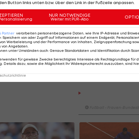
ngeschlagene Vize-Europameister
Kroatien
wahrt durch
den Button links unten bzw. über den Link in der Fußzeile anpassen.
nd hat einen Punkt Rückstand auf die Dänen.
ZEPTIEREN
NUR NOTWENDIGE
OPTI
Personalisierung
Weiter mit PUR-Abo
chien
st
6
Partner
verarbeiten personenbezogene Daten, wie Ihre IP-Adresse und Browser-
e
:
Speichern von oder Zugriff auf Informationen auf einem Endgerät; Personalisi
r
von Werbeleistung und der Performance von Inhalten, Zielgruppenforschung sow
g von Angeboten
.
nnen unter Umständen auch
:
Genaue Standortdaten und Identifikation durch Sca
a-
erwenden für gewisse Zwecke berechtigtes Interesse als Rechtsgrundlage für d
s
. Details dazu, sowie die Möglichkeit Ihr Widerspruchsrecht auszuüben, sind hie
x
r
chutzrichtlinie
HIGHLIGHTS: LASK - SK St
Graz
Fußball - Frauen-Bundesl
Highlights: Jerabek bereitet
dem SKN einen endgültigen
Fehlstart