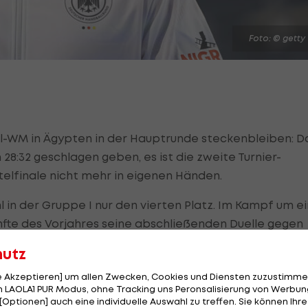
Foto: © getty
l-WM in Ägypten in der Hauptrunde steckenbleiben: D
8:32 geschlagen geben, es ist die zweite Turnier-
rtelfinale nicht mehr in eigenen Händen.
 in der Gruppe I nur den vierten Platz. Im Kampf um ei
ünfte des Vorjahres seine abschließenden Duelle gegen
und gleichzeitig auf Patzer des noch ungeschlagenen
hutz
n) und Spanien hoffen.
le Akzeptieren] um allen Zwecken, Cookies und Diensten zuzustimme
 LAOLA1 PUR Modus, ohne Tracking uns Peronsalisierung von Werbung
iger Dänemark durch ein 32:23 gegen Katar die
[Optionen] auch eine individuelle Auswahl zu treffen. Sie können Ihre