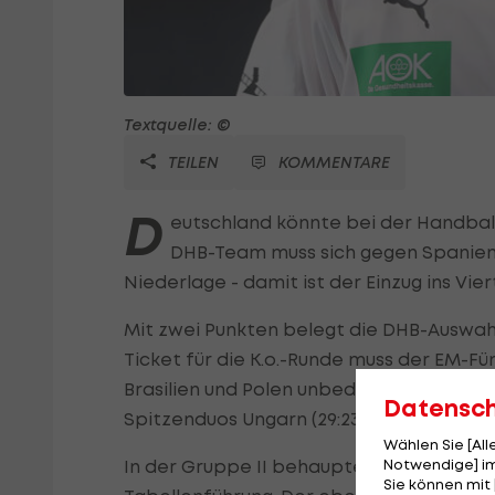
Textquelle: ©
TEILEN
KOMMENTARE
D
eutschland könnte bei der Handbal
DHB-Team muss sich gegen Spanien 2
Niederlage - damit ist der Einzug ins Vie
Mit zwei Punkten belegt die DHB-Auswahl
Ticket für die K.o.-Runde muss der EM-F
Brasilien und Polen unbedingt gewinnen 
Datensc
Spitzenduos Ungarn (29:23 gegen Brasilie
Wählen Sie [Al
Notwendige] im
In der Gruppe II behauptet Titelverteid
Sie können mit 