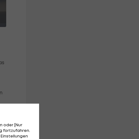
as
n
n oder [Nur
 fortzufahren.
 Einstellungen