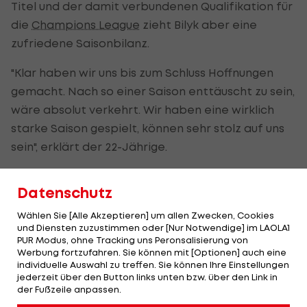
Titel und der damit verbundenen Qualifikation für
die
Champions League
zieht Bilyk aber eine
zufriedene Saisonbilanz.
"Klar haben wir uns bis zum Schluss Hoffnungen
gemacht. Nach so einer Saison enttäuscht zu sein,
wäre absolut verkehrt. Wir haben eine wirklich
starke Saison gespielt, können sehr stolz auf uns
sein", erklärt der 22-Jährige.
"Speziell der Sieg im
EHF-Cup
war fantastisch. Kiel
Datenschutz
hat nach dem Champions-League-Sieg 2012
keinen internationalen Titel mehr gewonnen, es
Wählen Sie [Alle Akzeptieren] um allen Zwecken, Cookies
und Diensten zuzustimmen oder [Nur Notwendige] im LAOLA1
war höchste Zeit, diese Durststrecke zu beenden.
PUR Modus, ohne Tracking uns Peronsalisierung von
Für mich persönlich war es der erste
Werbung fortzufahren. Sie können mit [Optionen] auch eine
individuelle Auswahl zu treffen. Sie können Ihre Einstellungen
internationale Erfolg mit Kiel, das macht ihn umso
jederzeit über den Button links unten bzw. über den Link in
wertvoller. Auch der Pokalsieg ist keine
der Fußzeile anpassen.
Selbstverständlichkeit - wie gesagt, wir haben in