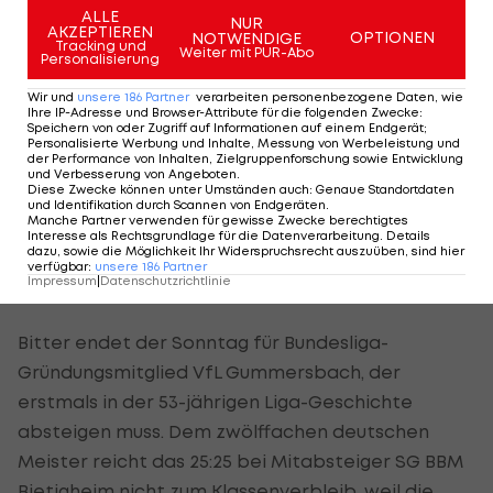
ALLE
NUR
dieser Saison sehr, sehr viel richtig gemacht", sagt
AKZEPTIEREN
OPTIONEN
NOTWENDIGE
Tracking und
Weiter mit PUR-Abo
Bilyk.
Personalisierung
Wir und
unsere
186
Partner
verarbeiten personenbezogene Daten, wie
Ihre IP-Adresse und Browser-Attribute für die folgenden Zwecke
:
Weber verabschiedet sich mit Sieg
Speichern von oder Zugriff auf Informationen auf einem Endgerät;
Personalisierte Werbung und Inhalte, Messung von Werbeleistung und
der Performance von Inhalten, Zielgruppenforschung sowie Entwicklung
Hinter Kiel landet Magdeburg auf Platz drei. Der
und Verbesserung von Angeboten
.
Diese Zwecke können unter Umständen auch
:
Genaue Standortdaten
Vorarlberger Robert Weber erzielt in seinem
und Identifikation durch Scannen von Endgeräten
.
Manche Partner verwenden für gewisse Zwecke berechtigtes
letzten Spiel für die Ostdeutschen beim 31:24-
Interesse als Rechtsgrundlage für die Datenverarbeitung. Details
dazu, sowie die Möglichkeit Ihr Widerspruchsrecht auszuüben, sind hier
Auswärtssieg bei Frisch Auf Göppingen einen
verfügbar
:
unsere
186
Partner
Impressum
|
Datenschutzrichtlinie
Treffer.
Bitter endet der Sonntag für Bundesliga-
Gründungsmitglied VfL Gummersbach, der
erstmals in der 53-jährigen Liga-Geschichte
absteigen muss. Dem zwölffachen deutschen
Meister reicht das 25:25 bei Mitabsteiger SG BBM
Bietigheim nicht zum Klassenverbleib, weil die