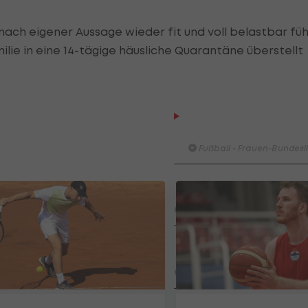
nach eigener Aussage wieder fit und voll belastbar fühl
ie in eine 14-tägige häusliche Quarantäne überstellt
HIGHLIGHTS: LASK - SK St
Graz
Fußball - Frauen-Bundesl
FC Blau-Weiß Linz - FC Wack
Innsbruck
Fußball - ADMIRAL 2. Liga
Highlights: Blau-Weiß schen
Wacker drei Tore ein
Fußball - ADMIRAL 2. Liga
Highlights: Jerabek bereitet