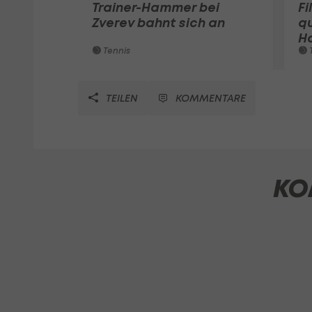
Trainer-Hammer bei
Fi
Zverev bahnt sich an
qu
Ha
Tennis
T
TEILEN
KOMMENTARE
KO