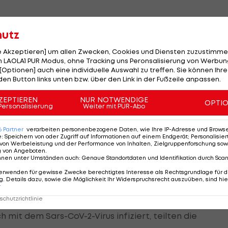
hutz
lle Herausforderung
le Akzeptieren] um allen Zwecken, Cookies und Diensten zuzustimme
iellen Herausforderungen steht. "Wir haben beschlossen
 LAOLA1 PUR Modus, ohne Tracking uns Peronsalisierung von Werbung
[Optionen] auch eine individuelle Auswahl zu treffen. Sie können Ihre
eben, wenn Spieler und Sponsoren ebenfalls ihren
den Button links unten bzw. über den Link in der Fußzeile anpassen.
äftsführer Bob Hanning.
ZEPTIEREN
NUR NOTWENDIGE
OPTI
Personalisierung
Weiter mit PUR-Abo
räsidiums fest, die derzeit bis mindestens Ende April
 Ende zu spielen. Am kommenden Mittwoch will man
6
Partner
verarbeiten personenbezogene Daten, wie Ihre IP-Adresse und Browser-
e
:
Speichern von oder Zugriff auf Informationen auf einem Endgerät; Personalisi
von Werbeleistung und der Performance von Inhalten, Zielgruppenforschung sow
g von Angeboten
.
nnen unter Umständen auch
:
Genaue Standortdaten und Identifikation durch Sca
erwenden für gewisse Zwecke berechtigtes Interesse als Rechtsgrundlage für d
Handball
-Liga
. Details dazu, sowie die Möglichkeit Ihr Widerspruchsrecht auszuüben, sind hie
r
chutzrichtlinie
Teamspieler Mads Mensah von den Rhein-Neckar Löwen
 mit dem Sars-CoV-2-Virus infiziert, teilten die