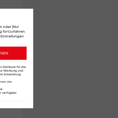
n oder [Nur
,
 fortzufahren.
 Einstellungen
ONEN
Attribute für die
erte Werbung und
ie Entwicklung
nnen von
ie
r verfügbar
: