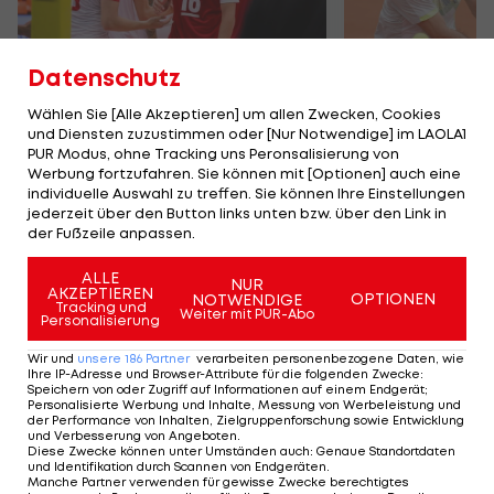
Datenschutz
Karrieresprung! ÖVV-
Tennis LIVE:
Wählen Sie [Alle Akzeptieren] um allen Zwecken, Cookies
und Diensten zuzustimmen oder [Nur Notwendige] im LAOLA1
Teamspieler wechselt
Ofner - Dam
PUR Modus, ohne Tracking uns Peronsalisierung von
in Topliga
in Bastad
Werbung fortzufahren. Sie können mit [Optionen] auch eine
Sport-Mix
Tennis
individuelle Auswahl zu treffen. Sie können Ihre Einstellungen
jederzeit über den Button links unten bzw. über den Link in
der Fußzeile anpassen.
TEILEN
ALLE
NUR
AKZEPTIEREN
OPTIONEN
NOTWENDIGE
Tracking und
Weiter mit PUR-Abo
Personalisierung
Wir und
unsere
186
Partner
verarbeiten personenbezogene Daten, wie
Ihre IP-Adresse und Browser-Attribute für die folgenden Zwecke
:
KOMMENTARE
Speichern von oder Zugriff auf Informationen auf einem Endgerät;
Personalisierte Werbung und Inhalte, Messung von Werbeleistung und
der Performance von Inhalten, Zielgruppenforschung sowie Entwicklung
und Verbesserung von Angeboten
.
Diese Zwecke können unter Umständen auch
:
Genaue Standortdaten
und Identifikation durch Scannen von Endgeräten
.
Manche Partner verwenden für gewisse Zwecke berechtigtes