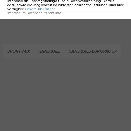
Interesse als Rechtsgrundlage für die Datenverarbeitung. Details
dazu, sowie die Möglichkeit Ihr Widerspruchsrecht auszuüben, sind hier
verfügbar
:
unsere
186
Partner
Impressum
|
Datenschutzrichtlinie
SPORT-MIX
HANDBALL
HANDBALL-EUROPACUP