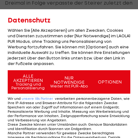
Dreimal in Folge verpasste der Steirer zuletzt den
Cut, auf dem Victoria Kurs von Vilamoura könnte
Datenschutz
der Sprung in ein Preisgeld-Wochenende endlich
wieder gelingen.
Wählen Sie [Alle Akzeptieren] um allen Zwecken, Cookies
und Diensten zuzustimmen oder [Nur Notwendige] im LAOLA1
Schwab spielt am Donnerstag eine 69er-Runde,
PUR Modus, ohne Tracking uns Peronsalisierung von
Werbung fortzufahren. Sie können mit [Optionen] auch eine
die ihn auf Rang 53 bringt. Eine deutlich bessere
individuelle Auswahl zu treffen. Sie können Ihre Einstellungen
Zwischenplatzierung verpasst er nur aufgrund
jederzeit über den Button links unten bzw. über den Link in
der Fußzeile anpassen.
eines Bogeys am letzten Loch. In Führung liegt der
Australier Lucas Herbert mit 63 Schlägen.
ALLE
NUR
AKZEPTIEREN
OPTIONEN
NOTWENDIGE
Tracking und
Weiter mit PUR-Abo
Personalisierung
Mehr zum Thema
Wir und
unsere
186
Partner
verarbeiten personenbezogene Daten, wie
Ihre IP-Adresse und Browser-Attribute für die folgenden Zwecke
:
Speichern von oder Zugriff auf Informationen auf einem Endgerät;
Personalisierte Werbung und Inhalte, Messung von Werbeleistung und
der Performance von Inhalten, Zielgruppenforschung sowie Entwicklung
und Verbesserung von Angeboten
.
Diese Zwecke können unter Umständen auch
:
Genaue Standortdaten
und Identifikation durch Scannen von Endgeräten
.
Manche Partner verwenden für gewisse Zwecke berechtigtes
Interesse als Rechtsgrundlage für die Datenverarbeitung. Details