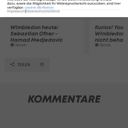
dazu, sowie die Möglichkeit Ihr Widerspruchsrecht auszuüben, sind hier
verfügbar
:
unsere
186
Partner
Impressum
|
Datenschutzrichtlinie
Wimbledon heute:
Kurios! Youn
Sebastian Ofner -
Wimbledon-
Hamad Medjedovic
nicht behalt
Tennis
Tennis
TEILEN
KOMMENTARE