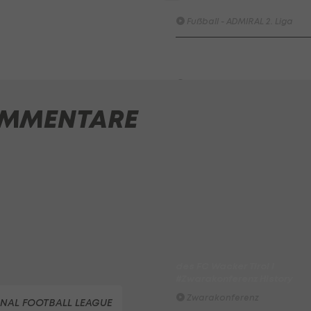
FC Liefering - FC Hertha Wel
Fußball - ADMIRAL 2. Liga
SKN St. Pölten - Young Violet
Austria Wien
Fußball - ADMIRAL 2. Liga
MMENTARE
Highlights: Munteres Hin un
Her geht an Wels
Fußball - ADMIRAL 2. Liga
ADMIRAL Hüttengaudi:
Alexander Joppich erzielt d
Tor der 1. Runde
Hüttengaudi
Der legendäre Durchmarsch
des FC Wacker Tirol I
#Zwarakonferenz History
Zwarakonferenz
NAL FOOTBALL LEAGUE