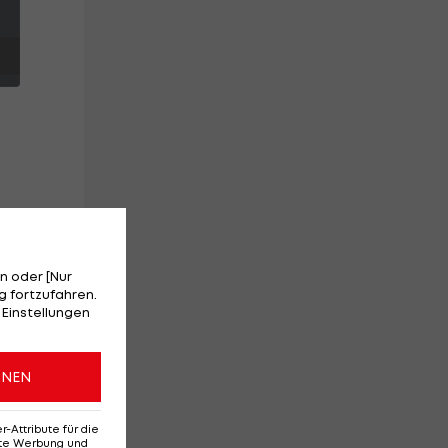
n oder [Nur
 fortzufahren.
 Einstellungen
ONEN
Attribute für die
erte Werbung und