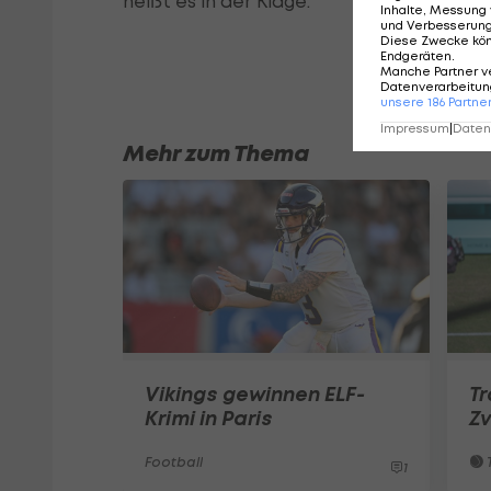
heißt es in der Klage.
Inhalte, Messung 
und Verbesserun
Diese Zwecke kö
Endgeräten
.
Manche Partner v
Datenverarbeitung
unsere
186
Partne
Impressum
|
Datens
Mehr zum Thema
Vikings gewinnen ELF-
T
Krimi in Paris
Zv
Football
T
1