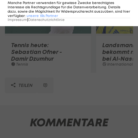
Manche Partner verwenden für gewisse Zwecke berechtigtes
Interesse als Rechtsgrundlage für die Datenverarbeitung. Details
dazu, sowie die Möglichkeit Ihr Widerspruchsrecht auszuüben, sind hier
verfügbar
:
unsere
186
Partner
Impressum
|
Datenschutzrichtlinie
Tennis heute:
Landsmann!
Sebastian Ofner -
bekommt ne
Damir Dzumhur
bei Al-Nassr
Tennis
International
TEILEN
KOMMENTARE