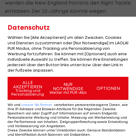
werden die New England Patriots den Right Tackle
entlassen. Der 32-Jährige könnte wegen
anhaltender Hüftprobleme seine Karriere
Datenschutz
beenden.
Wählen Sie [Alle Akzeptieren] um allen Zwecken, Cookies
Vollmer gewann zwei Mal die Super Bowl, wobei er
und Diensten zuzustimmen oder [Nur Notwendige] im LAOLA1
in der abgelaufenen Saison wegen einer
PUR Modus, ohne Tracking uns Peronsalisierung von
Werbung fortzufahren. Sie können mit [Optionen] auch eine
Verletzung kein Spiel absolvierte.
individuelle Auswahl zu treffen. Sie können Ihre Einstellungen
jederzeit über den Button links unten bzw. über den Link in
Star-Receiver Brandon Marshall ersuchte indes
der Fußzeile anpassen.
um Entlassung bei den NY Jets, die einen
ALLE
NUR
Neubeginn starten.
AKZEPTIEREN
OPTIONEN
NOTWENDIGE
Tracking und
Weiter mit PUR-Abo
Personalisierung
Wir und
unsere
186
Partner
verarbeiten personenbezogene Daten, wie
Mehr zum Thema
Ihre IP-Adresse und Browser-Attribute für die folgenden Zwecke
:
Speichern von oder Zugriff auf Informationen auf einem Endgerät;
Personalisierte Werbung und Inhalte, Messung von Werbeleistung und
der Performance von Inhalten, Zielgruppenforschung sowie Entwicklung
und Verbesserung von Angeboten
.
Diese Zwecke können unter Umständen auch
:
Genaue Standortdaten
und Identifikation durch Scannen von Endgeräten
.