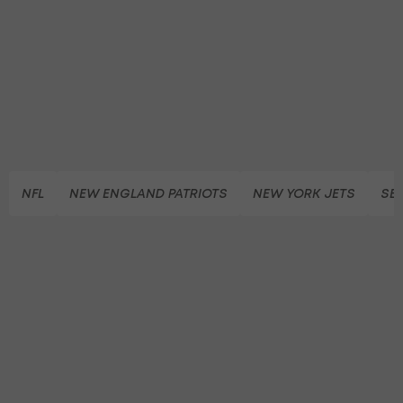
NFL
NEW ENGLAND PATRIOTS
NEW YORK JETS
SE