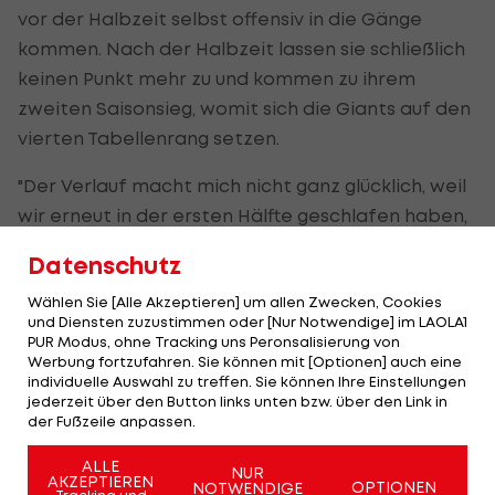
vor der Halbzeit selbst offensiv in die Gänge
kommen. Nach der Halbzeit lassen sie schließlich
keinen Punkt mehr zu und kommen zu ihrem
zweiten Saisonsieg, womit sich die Giants auf den
vierten Tabellenrang setzen.
"Der Verlauf macht mich nicht ganz glücklich, weil
wir erneut in der ersten Hälfte geschlafen haben,
doch wir wissen nun woran wir arbeiten müssen.
Datenschutz
Es kann nicht sein, dass wir jetzt schon zum
Wählen Sie [Alle Akzeptieren] um allen Zwecken, Cookies
zweiten Mal in Folge zu langsam ins Spiel
und Diensten zuzustimmen oder [Nur Notwendige] im LAOLA1
reinfinden. Diesmal hat eine fulminante zweite
PUR Modus, ohne Tracking uns Peronsalisierung von
Werbung fortzufahren. Sie können mit [Optionen] auch eine
Hälfte des gesamten Teams alles gesichert, doch
individuelle Auswahl zu treffen. Sie können Ihre Einstellungen
ich hoffe nicht, dass es immer so sein wird. Ich bin
jederzeit über den Button links unten bzw. über den Link in
der Fußzeile anpassen.
unheimlich glücklich, dass wir es gedreht haben",
sagt Head Coach Martin Kocian.
ALLE
NUR
AKZEPTIEREN
OPTIONEN
NOTWENDIGE