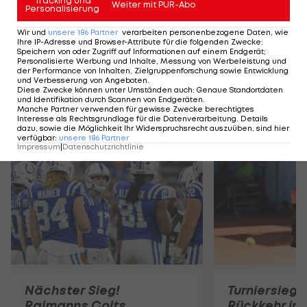
Tracking und
Weiter mit PUR-Abo
Personalisierung
Souveräner
Sieg für
Wir und
unsere
186
Partner
verarbeiten personenbezogene Daten, wie
Mödling
Ihre IP-Adresse und Browser-Attribute für die folgenden Zwecke
:
Speichern von oder Zugriff auf Informationen auf einem Endgerät;
Rangers
Personalisierte Werbung und Inhalte, Messung von Werbeleistung und
der Performance von Inhalten, Zielgruppenforschung sowie Entwicklung
Football
und Verbesserung von Angeboten
.
Diese Zwecke können unter Umständen auch
:
Genaue Standortdaten
und Identifikation durch Scannen von Endgeräten
.
Manche Partner verwenden für gewisse Zwecke berechtigtes
Interesse als Rechtsgrundlage für die Datenverarbeitung. Details
Mehr zum Thema
dazu, sowie die Möglichkeit Ihr Widerspruchsrecht auszuüben, sind hier
verfügbar
:
unsere
186
Partner
Impressum
|
Datenschutzrichtlinie
Nächster Sieg!
Turniersieg!
Raimanns Colts
Rückkehr in 