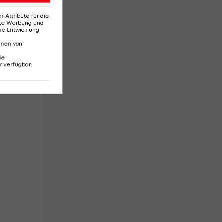
Attribute für die
erte Werbung und
ie Entwicklung
nnen von
ie
s
r verfügbar
: