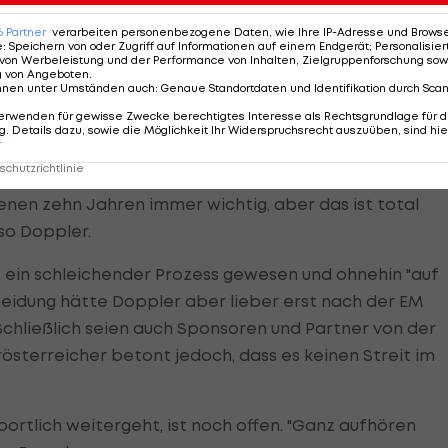
6
Partner
verarbeiten personenbezogene Daten, wie Ihre IP-Adresse und Browser-
e
:
Speichern von oder Zugriff auf Informationen auf einem Endgerät; Personalisi
von Werbeleistung und der Performance von Inhalten, Zielgruppenforschung sow
total unprofessionell"
g von Angeboten
.
nnen unter Umständen auch
:
Genaue Standortdaten und Identifikation durch Sca
erwenden für gewisse Zwecke berechtigtes Interesse als Rechtsgrundlage für d
Doppler/Horst unmittelbar vor der EM sein sollen. Das
. Details dazu, sowie die Möglichkeit Ihr Widerspruchsrecht auszuüben, sind hie
r
erbreitet wurde, sei so nicht abgesprochen und
chutzrichtlinie
 teamintern einiges schief gegangen", gibt er zu.
enen zehn Jahren immer wichtig, aber das ist total
 so Doppler.
 ein schleichender Prozess gewesen und ohnehin "auf
cheidung hätte Doppler aber lieber erst nach der EM
chließlich seien auch Sponsoren und Partner von der
sterreicher betont jedoch, dass es keinen Streit im
portlich weitergeht, ist noch offen. "Ganz aufhören