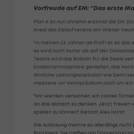
Vorfreude auf EM: "Das erste Mal
Plan A ist nun ohnehin erstmal die EM. Dop
Areal des Eislaufvereins am Wiener Heum
"In meinen 22 Jahren als Profi ist es das 
es wird noch lauter als auf der Donauinse
Teams wird das Balsam für die Seele sein,
Stadionatmosphäre genießen, das nochma
ähnliche Leistungsexplosion wie beim sen
meistens vor Heimpublikum noch um ein 
"Wir werden versuchen, ein cooles Turnie
an das danach zu denken. Jetzt freuen w
spielen zu können", betont Alex Horst.
Die Auslosung meinte es allerdings nicht
Routiniers. Sie treffen am Donnerstag 