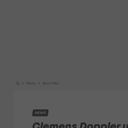
News
Sport-Mix
NEWS
Clemens Doppler u