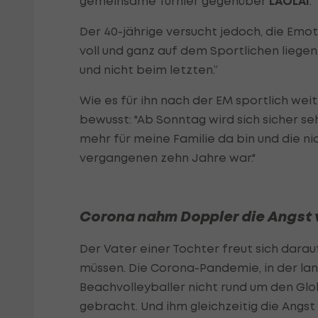
gemeinsame Turnier gegenüber
LAOLA1
.
Der 40-jährige versucht jedoch, die Emot
voll und ganz auf dem Sportlichen liegen
und nicht beim letzten.“
Wie es für ihn nach der EM sportlich wei
bewusst: "Ab Sonntag wird sich sicher seh
mehr für meine Familie da bin und die nic
vergangenen zehn Jahre war."
Corona nahm Doppler die Angst 
Der Vater einer Tochter freut sich dara
müssen. Die Corona-Pandemie, in der lan
Beachvolleyballer nicht rund um den Gl
gebracht. Und ihm gleichzeitig die Ang