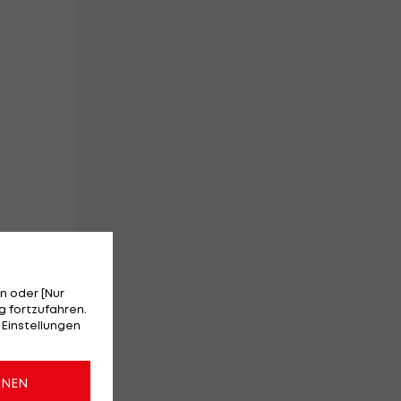
h
er
n oder [Nur
h
 fortzufahren.
 Einstellungen
ONEN