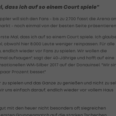
, dass ich auf so einem Court spiele"
pler will sich den Fans - bis zu 2.700 fasst die Arena a
arkt - noch einmal von der besten Seite präsentieren
erste Mal, dass ich auf so einem Court spiele. Ich glaube
l, obwohl hier 8.000 Leute weniger reinpassen. Für alle
 endlich wieder vor Fans zu spielen. Wir wollen die
l aufsaugen", sagt der 40-Jährige und hofft auf eine
sationellen WM-Silber 2017 auf der Donauinsel. "Wir si
paar Prozent besser."
r zu spielen und das Ganze zu genießen und nicht zu se
ir uns einfach darauf, endlich wieder vor vollem Haus
 gut mit den heuer nicht besonders oft siegreichen
im ersten Gruppenmatch auf die starken Tschechen