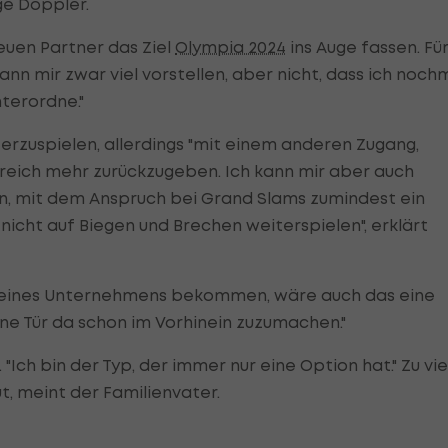
ige Doppler.
euen Partner das Ziel
Olympia 2024
ins Auge fassen. Fü
ann mir zwar viel vorstellen, aber nicht, dass ich noch
nterordne."
terzuspielen, allerdings "mit einem anderen Zugang,
erreich mehr zurückzugeben. Ich kann mir aber auch
len, mit dem Anspruch bei Grand Slams zumindest ein
 nicht auf Biegen und Brechen weiterspielen", erklärt
t eines Unternehmens bekommen, wäre auch das eine
eine Tür da schon im Vorhinein zuzumachen."
 "Ich bin der Typ, der immer nur eine Option hat." Zu vie
t, meint der Familienvater.