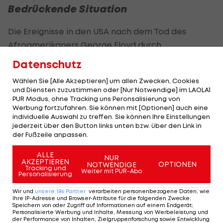
Bedrückende Situation
Die Ereignisse in den USA nach dem Tod des
Afroamerikaners George Floyd durch
Polizeigewalt seien aufrüttelnd. "Es ist eigentlich
Datenschutz
ein Wahnsinn, was hier abgeht", so Pöltl.
Wählen Sie [Alle Akzeptieren] um allen Zwecken, Cookies
und Diensten zuzustimmen oder [Nur Notwendige] im LAOLA1
"In den sozialen Medien erfährt man viel
PUR Modus, ohne Tracking uns Peronsalisierung von
Negatives darüber, wie die Regierung und die
Werbung fortzufahren. Sie können mit [Optionen] auch eine
individuelle Auswahl zu treffen. Sie können Ihre Einstellungen
Polizei mit der Thematik umgehen. Es wirkt mehr
jederzeit über den Button links unten bzw. über den Link in
wie ein Kampf, als ein Bemühen, sich der
der Fußzeile anpassen.
Problematik anzunehmen. Für viele Leute
ALLE
NUR
scheinen die Proteste ein größeres Problem zu
AKZEPTIEREN
OPTIONEN
NOTWENDIGE
Tracking und
Weiter mit PUR-Abo
sein als der Rassismus selbst."
Personalisierung
Wir und
unsere
186
Partner
verarbeiten personenbezogene Daten, wie
Es sei eigenartig und bedrückend, das als quasi
Ihre IP-Adresse und Browser-Attribute für die folgenden Zwecke
:
Speichern von oder Zugriff auf Informationen auf einem Endgerät;
Außenstehender zu beobachten. "Der Wunsch
Personalisierte Werbung und Inhalte, Messung von Werbeleistung und
der Performance von Inhalten, Zielgruppenforschung sowie Entwicklung
nach Veränderungen ist von vielen Seiten groß,