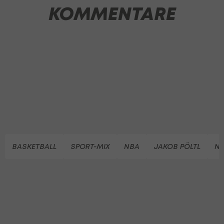
KOMMENTARE
BASKETBALL
SPORT-MIX
NBA
JAKOB PÖLTL
NA