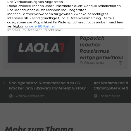
und Verbesserung von Angeboten
.
Diese Zwecke können unter Umständen auch
:
Genaue Standortdaten
aber es wirkt nicht so, als würde sich dieser
und Identifikation durch Scannen von Endgeräten
.
Manche Partner verwenden für gewisse Zwecke berechtigtes
Wunsch so leicht durchsetzen."
Interesse als Rechtsgrundlage für die Datenverarbeitung. Details
dazu, sowie die Möglichkeit Ihr Widerspruchsrecht auszuüben, sind hier
verfügbar
:
unsere
186
Partner
Impressum
|
Datenschutzrichtlinie
NBA-Coach
Popovich
möchte
Rassismus
entgegenwirken
Basketball
Der legendäre Durchmarsch des FC
Am Stammtisch bei
Wacker Tirol I #Zwarakonferenz History
Christopher Knett
Zwarakonferenz
Stammtisch
Mehr zum Thema