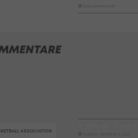
Zwarakonferenz
HIGHLIGHTS: Rapid-Frauen li
Bundesliga-Premiere ein Tor
Fußball - Frauen-Bundesliga
MMENTARE
First Vienna FC 1894 - SK Rap
Fußball - Frauen-Bundesliga
win2day Beach Tour PRO OPE
Entscheidung
Beachvolleyball - win2day B
Highlights: Neuzugang führt 
LigaZwa-Auftaktsieg
Fußball - ADMIRAL 2. Liga
FC Hertha Wels - SV Austria
SKETBALL ASSOCIATION
Fußball - ADMIRAL 2. Liga