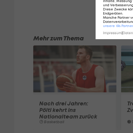
Inhalte, Messung 
und Verbesserun
Diese Zwecke kö
Endgeräten
.
Manche Partner v
Datenverarbeitung
unsere
186
Partne
Impressum
|
Datens
Mehr zum Thema
Nach drei Jahren:
T
Pöltl kehrt ins
Zv
Nationalteam zurück
Basketball
T