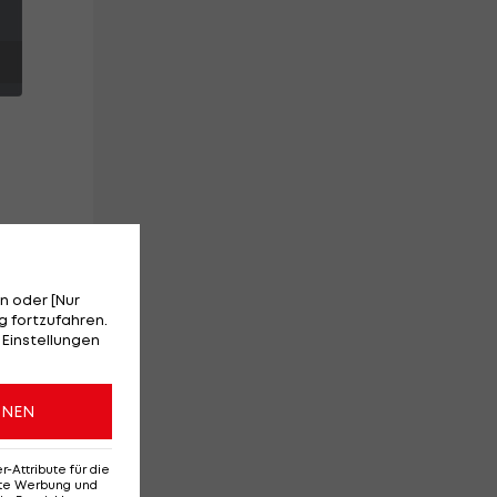
on
n oder [Nur
 fortzufahren.
 Einstellungen
ONEN
Attribute für die
erte Werbung und