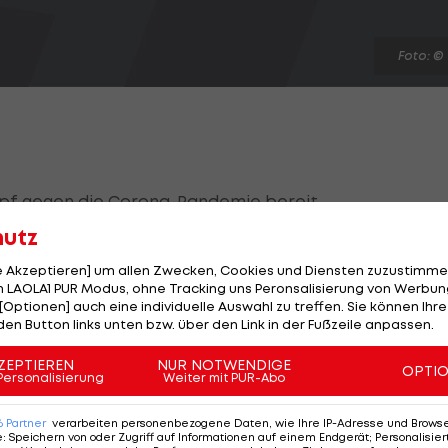
Foto: ©
ampf gegen die Corona-Pandemie bereit.
hutz
lern unterstützen, die Patienten mit dem Blutplasma v
überstanden haben.
le Akzeptieren] um allen Zwecken, Cookies und Diensten zuzustimme
 LAOLA1 PUR Modus, ohne Tracking uns Peronsalisierung von Werbung
[Optionen] auch eine individuelle Auswahl zu treffen. Sie können Ihre
000 Dollar (rund 90.600 Euro) an ein entsprechendes
den Button links unten bzw. über den Link in der Fußzeile anpassen.
 Hilfe gebeten.
ZEPTIEREN
NUR NOTWENDIGE
OPTI
Personalisierung
Weiter mit PUR-Abo
Coronavirus überstanden haben, sollten eine Blut- und
 Methode, die nicht neu ist, hilft, ist allerdings nicht
6
Partner
verarbeiten personenbezogene Daten, wie Ihre IP-Adresse und Browser-
e
:
Speichern von oder Zugriff auf Informationen auf einem Endgerät; Personalisi